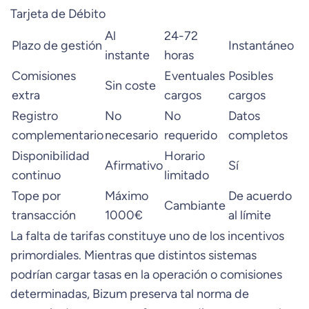
Tarjeta de Débito
Al
24-72
Plazo de gestión
Instantáneo
instante
horas
Comisiones
Eventuales
Posibles
Sin coste
extra
cargos
cargos
Registro
No
No
Datos
complementario
necesario
requerido
completos
Disponibilidad
Horario
Afirmativo
Sí
continuo
limitado
Tope por
Máximo
De acuerdo
Cambiante
transacción
1000€
al límite
La falta de tarifas constituye uno de los incentivos
primordiales. Mientras que distintos sistemas
podrían cargar tasas en la operación o comisiones
determinadas, Bizum preserva tal norma de