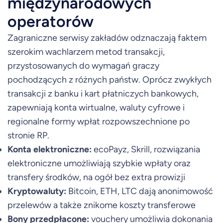
międzynarodowych
operatorów
Zagraniczne serwisy zakładów odznaczają faktem
szerokim wachlarzem metod transakcji,
przystosowanych do wymagań graczy
pochodzących z różnych państw. Oprócz zwykłych
transakcji z banku i kart płatniczych bankowych,
zapewniają konta wirtualne, waluty cyfrowe i
regionalne formy wpłat rozpowszechnione po
stronie RP.
Konta elektroniczne:
ecoPayz, Skrill, rozwiązania
elektroniczne umożliwiają szybkie wpłaty oraz
transfery środków, na ogół bez extra prowizji
Kryptowaluty:
Bitcoin, ETH, LTC dają anonimowość
przelewów a także znikome koszty transferowe
Bony przedpłacone:
vouchery umożliwia dokonania