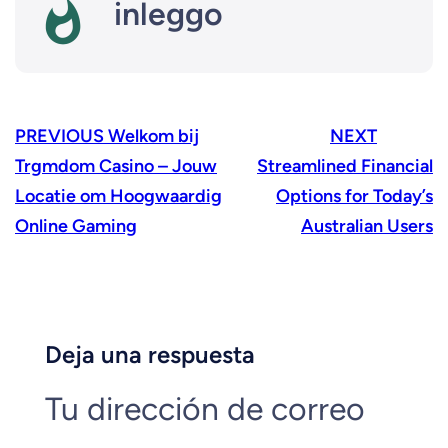
inleggo
PREVIOUS
Welkom bij
NEXT
Trgmdom Casino – Jouw
Streamlined Financial
Locatie om Hoogwaardig
Options for Today’s
Online Gaming
Australian Users
Deja una respuesta
Tu dirección de correo