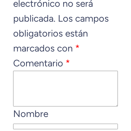
electrónico no será
publicada.
Los campos
obligatorios están
marcados con
*
Comentario
*
Nombre