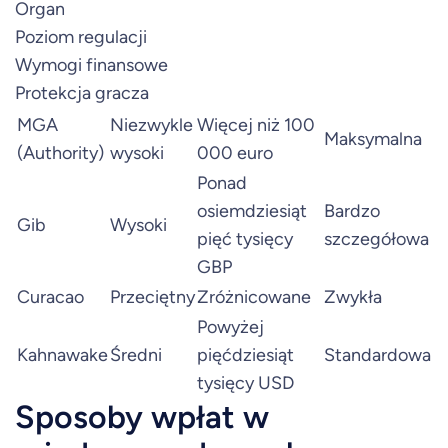
Organ
Poziom regulacji
Wymogi finansowe
Protekcja gracza
MGA
Niezwykle
Więcej niż 100
Maksymalna
(Authority)
wysoki
000 euro
Ponad
osiemdziesiąt
Bardzo
Gib
Wysoki
pięć tysięcy
szczegółowa
GBP
Curacao
Przeciętny
Zróżnicowane
Zwykła
Powyżej
Kahnawake
Średni
pięćdziesiąt
Standardowa
tysięcy USD
Sposoby wpłat w