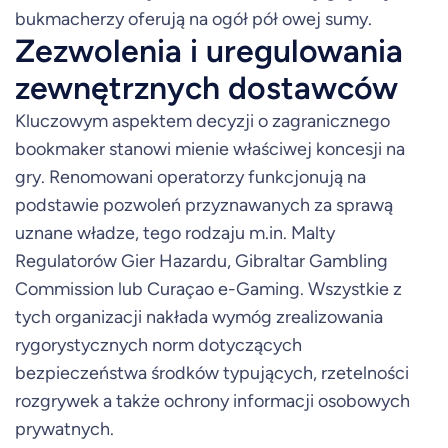
bukmacherzy oferują na ogół pół owej sumy.
Zezwolenia i uregulowania
zewnętrznych dostawców
Kluczowym aspektem decyzji o zagranicznego
bookmaker stanowi mienie właściwej koncesji na
gry. Renomowani operatorzy funkcjonują na
podstawie pozwoleń przyznawanych za sprawą
uznane władze, tego rodzaju m.in. Malty
Regulatorów Gier Hazardu, Gibraltar Gambling
Commission lub Curaçao e-Gaming. Wszystkie z
tych organizacji nakłada wymóg zrealizowania
rygorystycznych norm dotyczących
bezpieczeństwa środków typujących, rzetelności
rozgrywek a także ochrony informacji osobowych
prywatnych.