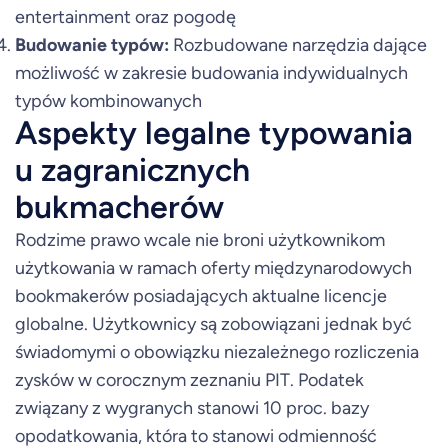
entertainment oraz pogodę
Budowanie typów:
Rozbudowane narzędzia dające
możliwość w zakresie budowania indywidualnych
typów kombinowanych
Aspekty legalne typowania
u zagranicznych
bukmacherów
Rodzime prawo wcale nie broni użytkownikom
użytkowania w ramach oferty międzynarodowych
bookmakerów posiadających aktualne licencje
globalne. Użytkownicy są zobowiązani jednak być
świadomymi o obowiązku niezależnego rozliczenia
zysków w corocznym zeznaniu PIT. Podatek
związany z wygranych stanowi 10 proc. bazy
opodatkowania, która to stanowi odmienność