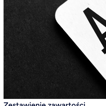
Zestawienie zawartości