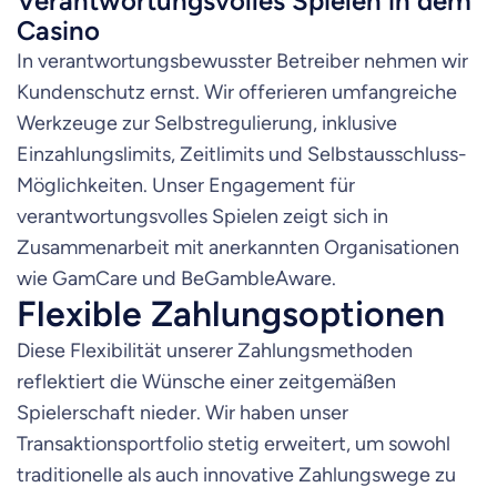
Verantwortungsvolles Spielen in dem
Casino
In verantwortungsbewusster Betreiber nehmen wir
Kundenschutz ernst. Wir offerieren umfangreiche
Werkzeuge zur Selbstregulierung, inklusive
Einzahlungslimits, Zeitlimits und Selbstausschluss-
Möglichkeiten. Unser Engagement für
verantwortungsvolles Spielen zeigt sich in
Zusammenarbeit mit anerkannten Organisationen
wie GamCare und BeGambleAware.
Flexible Zahlungsoptionen
Diese Flexibilität unserer Zahlungsmethoden
reflektiert die Wünsche einer zeitgemäßen
Spielerschaft nieder. Wir haben unser
Transaktionsportfolio stetig erweitert, um sowohl
traditionelle als auch innovative Zahlungswege zu