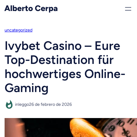
Saltar
al
contenido
uncategorized
Ivybet Casino – Eure
Top-Destination für
hochwertiges Online-
Gaming
inleggo
26 de febrero de 2026