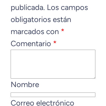
publicada.
Los campos
obligatorios están
marcados con
*
Comentario
*
Nombre
Correo electrónico