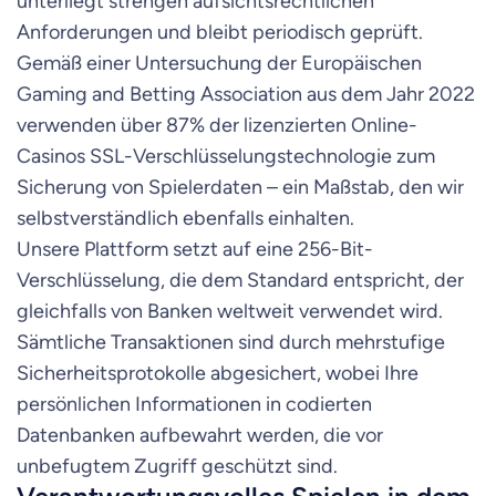
unterliegt strengen aufsichtsrechtlichen
Anforderungen und bleibt periodisch geprüft.
Gemäß einer Untersuchung der Europäischen
Gaming and Betting Association aus dem Jahr 2022
verwenden über 87% der lizenzierten Online-
Casinos SSL-Verschlüsselungstechnologie zum
Sicherung von Spielerdaten – ein Maßstab, den wir
selbstverständlich ebenfalls einhalten.
Unsere Plattform setzt auf eine 256-Bit-
Verschlüsselung, die dem Standard entspricht, der
gleichfalls von Banken weltweit verwendet wird.
Sämtliche Transaktionen sind durch mehrstufige
Sicherheitsprotokolle abgesichert, wobei Ihre
persönlichen Informationen in codierten
Datenbanken aufbewahrt werden, die vor
unbefugtem Zugriff geschützt sind.