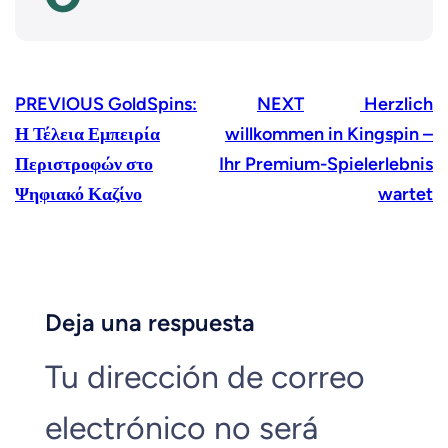
PREVIOUS
GoldSpins:
NEXT
Herzlich
Η Τέλεια Εμπειρία
willkommen in Kingspin –
Περιστροφών στο
Ihr Premium-Spielerlebnis
Ψηφιακό Καζίνο
wartet
Deja una respuesta
Tu dirección de correo
electrónico no será