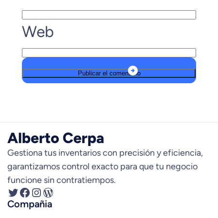
Web
Gestiona tus inventarios con precisión y eficiencia,
garantizamos control exacto para que tu negocio
funcione sin contratiempos.
Twitter
Facebook
Instagram
WordPress
Compañia