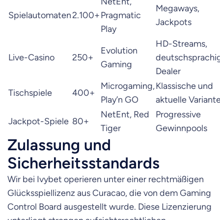
NetEnt,
Megaways,
Spielautomaten
2.100+
Pragmatic
Jackpots
Play
HD-Streams,
Evolution
Live-Casino
250+
deutschsprachi
Gaming
Dealer
Microgaming,
Klassische und
Tischspiele
400+
Play’n GO
aktuelle Variant
NetEnt, Red
Progressive
Jackpot-Spiele
80+
Tiger
Gewinnpools
Zulassung und
Sicherheitsstandards
Wir bei Ivybet operieren unter einer rechtmäßigen
Glücksspiellizenz aus Curacao, die von dem Gaming
Control Board ausgestellt wurde. Diese Lizenzierung