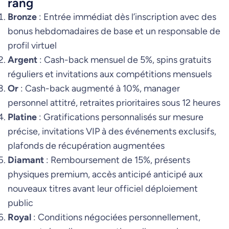
rang
Bronze
: Entrée immédiat dès l’inscription avec des
bonus hebdomadaires de base et un responsable de
profil virtuel
Argent
: Cash-back mensuel de 5%, spins gratuits
réguliers et invitations aux compétitions mensuels
Or
: Cash-back augmenté à 10%, manager
personnel attitré, retraites prioritaires sous 12 heures
Platine
: Gratifications personnalisés sur mesure
précise, invitations VIP à des événements exclusifs,
plafonds de récupération augmentées
Diamant
: Remboursement de 15%, présents
physiques premium, accès anticipé anticipé aux
nouveaux titres avant leur officiel déploiement
public
Royal
: Conditions négociées personnellement,