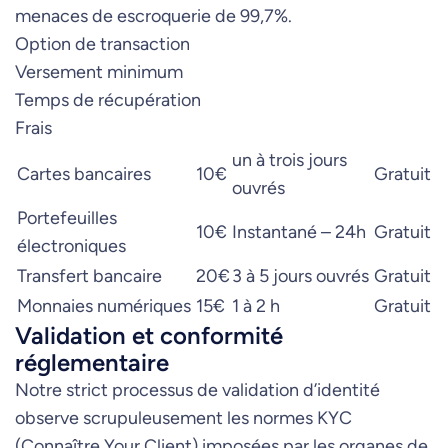
menaces de escroquerie de 99,7%.
Option de transaction
Versement minimum
Temps de récupération
Frais
un à trois jours
Cartes bancaires
10€
Gratuit
ouvrés
Portefeuilles
10€
Instantané – 24h
Gratuit
électroniques
Transfert bancaire
20€
3 à 5 jours ouvrés
Gratuit
Monnaies numériques
15€
1 à 2 h
Gratuit
Validation et conformité
réglementaire
Notre strict processus de validation d’identité
observe scrupuleusement les normes KYC
(Connaître Your Client) imposées par les organes de