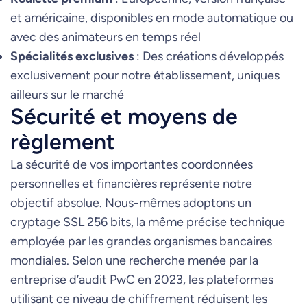
et américaine, disponibles en mode automatique ou
avec des animateurs en temps réel
Spécialités exclusives
: Des créations développés
exclusivement pour notre établissement, uniques
ailleurs sur le marché
Sécurité et moyens de
règlement
La sécurité de vos importantes coordonnées
personnelles et financières représente notre
objectif absolue. Nous-mêmes adoptons un
cryptage SSL 256 bits, la même précise technique
employée par les grandes organismes bancaires
mondiales. Selon une recherche menée par la
entreprise d’audit PwC en 2023, les plateformes
utilisant ce niveau de chiffrement réduisent les