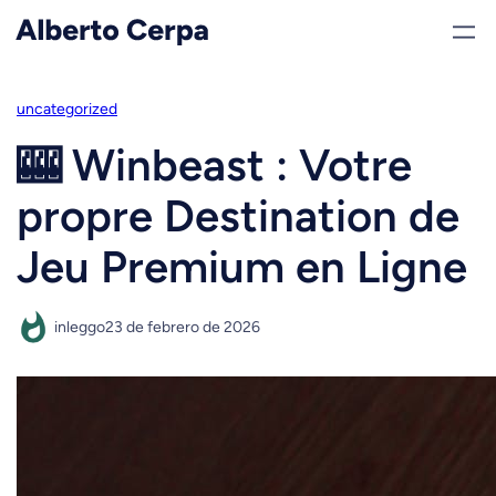
Saltar
al
contenido
uncategorized
🎰 Winbeast : Votre
propre Destination de
Jeu Premium en Ligne
inleggo
23 de febrero de 2026