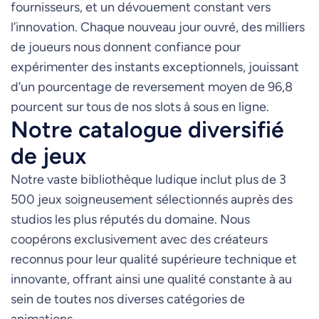
fournisseurs, et un dévouement constant vers
l’innovation. Chaque nouveau jour ouvré, des milliers
de joueurs nous donnent confiance pour
expérimenter des instants exceptionnels, jouissant
d’un pourcentage de reversement moyen de 96,8
pourcent sur tous de nos slots à sous en ligne.
Notre catalogue diversifié
de jeux
Notre vaste bibliothèque ludique inclut plus de 3
500 jeux soigneusement sélectionnés auprès des
studios les plus réputés du domaine. Nous
coopérons exclusivement avec des créateurs
reconnus pour leur qualité supérieure technique et
innovante, offrant ainsi une qualité constante à au
sein de toutes nos diverses catégories de