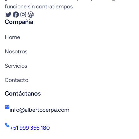
funcione sin contratiempos.
Twitter
Facebook
Instagram
WordPress
Compañia
Home
Nosotros
Servicios
Contacto
Contáctanos
info@albertocerpa.com
+51 999 356 180