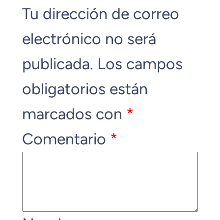
Tu dirección de correo
electrónico no será
publicada.
Los campos
obligatorios están
marcados con
*
Comentario
*