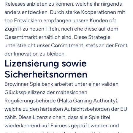
Releases anbieten zu können, welche ihr nirgends
anders entdecken. Durch starke Kooperationen mit
top Entwicklern empfangen unsere Kunden oft
Zugriff zu neuen Titeln, noch ehe diese auf dem
Gesamtmarkt erhältlich sind. Diese Strategie
unterstreicht unser Commitment, stets an der Front
der Innovation zu bleiben.
Lizensierung sowie
Sicherheitsnormen
Browinner Spielbank arbeitet unter einer validen
Glücksspiellizenz der maltesischen
Regulierungsbehörde (Malta Gaming Authority),
welche zu den härtesten Aufsichtsbehörden der EU
zählt. Diese Lizenz sichert, dass alle Spieltitel
wiederkehrend auf Fairness geprüft werden und