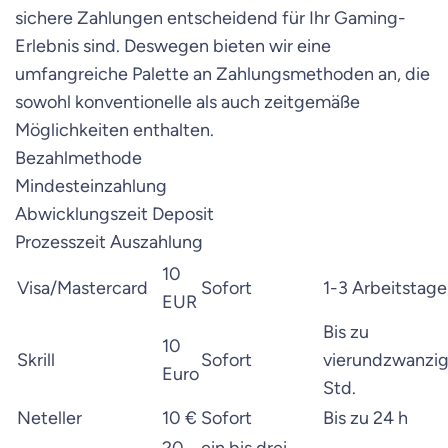
sichere Zahlungen entscheidend für Ihr Gaming-
Erlebnis sind. Deswegen bieten wir eine
umfangreiche Palette an Zahlungsmethoden an, die
sowohl konventionelle als auch zeitgemäße
Möglichkeiten enthalten.
Bezahlmethode
Mindesteinzahlung
Abwicklungszeit Deposit
Prozesszeit Auszahlung
10
Visa/Mastercard
Sofort
1-3 Arbeitstage
EUR
Bis zu
10
Skrill
Sofort
vierundzwanzi
Euro
Std.
Neteller
10 €
Sofort
Bis zu 24 h