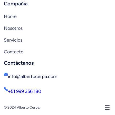
Compañia
Home
Nosotros
Servicios
Contacto
Contáctanos
info@albertocerpa.com
+51 999 356 180
© 2024 Alberto Cerpa.