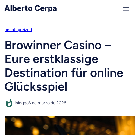
Saltar
al
contenido
uncategorized
Browinner Casino –
Eure erstklassige
Destination für online
Glücksspiel
inleggo
3 de marzo de 2026