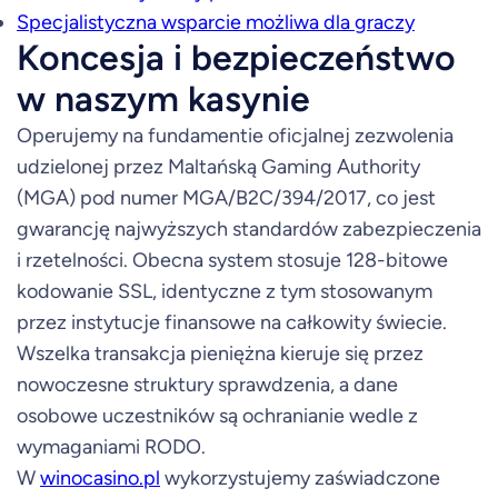
Specjalistyczna wsparcie możliwa dla graczy
Koncesja i bezpieczeństwo
w naszym kasynie
Operujemy na fundamentie oficjalnej zezwolenia
udzielonej przez Maltańską Gaming Authority
(MGA) pod numer MGA/B2C/394/2017, co jest
gwarancję najwyższych standardów zabezpieczenia
i rzetelności. Obecna system stosuje 128-bitowe
kodowanie SSL, identyczne z tym stosowanym
przez instytucje finansowe na całkowity świecie.
Wszelka transakcja pieniężna kieruje się przez
nowoczesne struktury sprawdzenia, a dane
osobowe uczestników są ochranianie wedle z
wymaganiami RODO.
W
winocasino.pl
wykorzystujemy zaświadczone