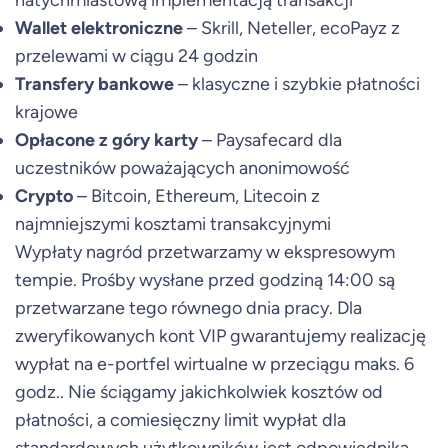
natychmiastową implementacją transakcji
Wallet elektroniczne
– Skrill, Neteller, ecoPayz z
przelewami w ciągu 24 godzin
Transfery bankowe
– klasyczne i szybkie płatności
krajowe
Opłacone z góry karty
– Paysafecard dla
uczestników poważających anonimowość
Crypto
– Bitcoin, Ethereum, Litecoin z
najmniejszymi kosztami transakcyjnymi
Wypłaty nagród przetwarzamy w ekspresowym
tempie. Prośby wysłane przed godziną 14:00 są
przetwarzane tego równego dnia pracy. Dla
zweryfikowanych kont VIP gwarantujemy realizację
wypłat na e-portfel wirtualne w przeciągu maks. 6
godz.. Nie ściągamy jakichkolwiek kosztów od
płatności, a comiesięczny limit wypłat dla