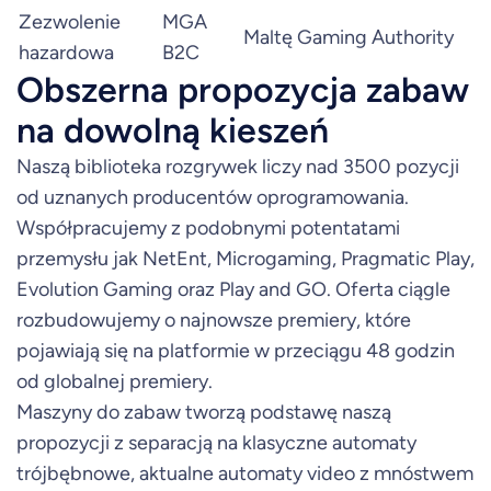
Zezwolenie
MGA
Maltę Gaming Authority
hazardowa
B2C
Obszerna propozycja zabaw
na dowolną kieszeń
Naszą biblioteka rozgrywek liczy nad 3500 pozycji
od uznanych producentów oprogramowania.
Współpracujemy z podobnymi potentatami
przemysłu jak NetEnt, Microgaming, Pragmatic Play,
Evolution Gaming oraz Play and GO. Oferta ciągle
rozbudowujemy o najnowsze premiery, które
pojawiają się na platformie w przeciągu 48 godzin
od globalnej premiery.
Maszyny do zabaw tworzą podstawę naszą
propozycji z separacją na klasyczne automaty
trójbębnowe, aktualne automaty video z mnóstwem