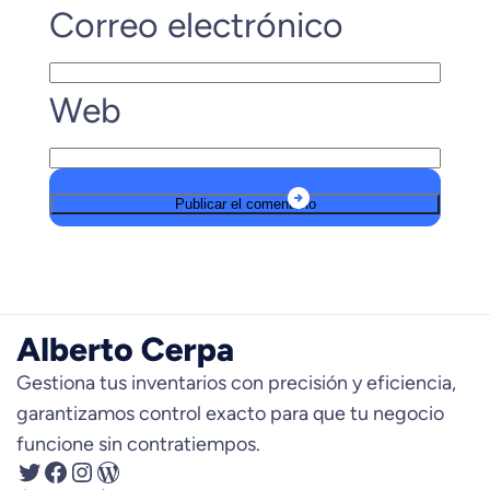
Correo electrónico
Web
Gestiona tus inventarios con precisión y eficiencia,
garantizamos control exacto para que tu negocio
funcione sin contratiempos.
Twitter
Facebook
Instagram
WordPress