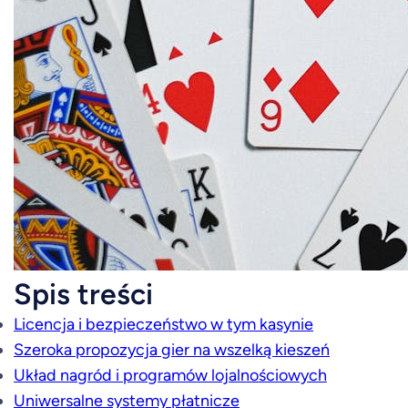
Spis treści
Licencja i bezpieczeństwo w tym kasynie
Szeroka propozycja gier na wszelką kieszeń
Układ nagród i programów lojalnościowych
Uniwersalne systemy płatnicze