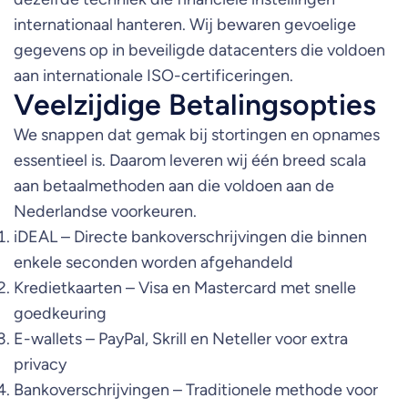
internationaal hanteren. Wij bewaren gevoelige
gegevens op in beveiligde datacenters die voldoen
aan internationale ISO-certificeringen.
Veelzijdige Betalingsopties
We snappen dat gemak bij stortingen en opnames
essentieel is. Daarom leveren wij één breed scala
aan betaalmethoden aan die voldoen aan de
Nederlandse voorkeuren.
iDEAL – Directe bankoverschrijvingen die binnen
enkele seconden worden afgehandeld
Kredietkaarten – Visa en Mastercard met snelle
goedkeuring
E-wallets – PayPal, Skrill en Neteller voor extra
privacy
Bankoverschrijvingen – Traditionele methode voor