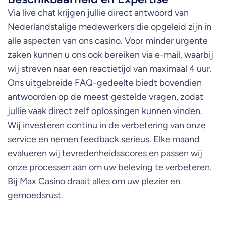
Via live chat krijgen jullie direct antwoord van
Nederlandstalige medewerkers die opgeleid zijn in
alle aspecten van ons casino. Voor minder urgente
zaken kunnen u ons ook bereiken via e-mail, waarbij
wij streven naar een reactietijd van maximaal 4 uur.
Ons uitgebreide FAQ-gedeelte biedt bovendien
antwoorden op de meest gestelde vragen, zodat
jullie vaak direct zelf oplossingen kunnen vinden.
Wij investeren continu in de verbetering van onze
service en nemen feedback serieus. Elke maand
evalueren wij tevredenheidsscores en passen wij
onze processen aan om uw beleving te verbeteren.
Bij Max Casino draait alles om uw plezier en
gemoedsrust.