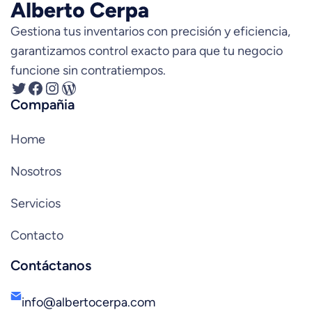
Gestiona tus inventarios con precisión y eficiencia,
garantizamos control exacto para que tu negocio
funcione sin contratiempos.
Twitter
Facebook
Instagram
WordPress
Compañia
Home
Nosotros
Servicios
Contacto
Contáctanos
info@albertocerpa.com