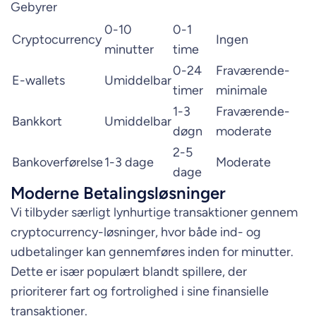
Gebyrer
0-10
0-1
Cryptocurrency
Ingen
minutter
time
0-24
Fraværende-
E-wallets
Umiddelbar
timer
minimale
1-3
Fraværende-
Bankkort
Umiddelbar
døgn
moderate
2-5
Bankoverførelse
1-3 dage
Moderate
dage
Moderne Betalingsløsninger
Vi tilbyder særligt lynhurtige transaktioner gennem
cryptocurrency-løsninger, hvor både ind- og
udbetalinger kan gennemføres inden for minutter.
Dette er især populært blandt spillere, der
prioriterer fart og fortrolighed i sine finansielle
transaktioner.