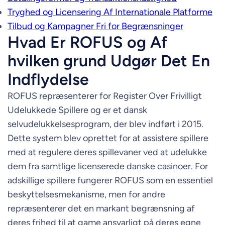
Tryghed og Licensering Af Internationale Platforme
Tilbud og Kampagner Fri for Begrænsninger
Hvad Er ROFUS og Af
hvilken grund Udgør Det En
Indflydelse
ROFUS repræsenterer for Register Over Frivilligt
Udelukkede Spillere og er et dansk
selvudelukkelsesprogram, der blev indført i 2015.
Dette system blev oprettet for at assistere spillere
med at regulere deres spillevaner ved at udelukke
dem fra samtlige licenserede danske casinoer. For
adskillige spillere fungerer ROFUS som en essentiel
beskyttelsesmekanisme, men for andre
repræsenterer det en markant begrænsning af
deres frihed til at game ansvarligt på deres egne