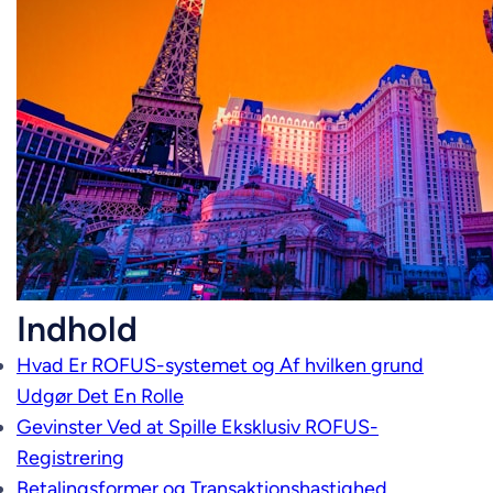
Indhold
Hvad Er ROFUS-systemet og Af hvilken grund
Udgør Det En Rolle
Gevinster Ved at Spille Eksklusiv ROFUS-
Registrering
Betalingsformer og Transaktionshastighed