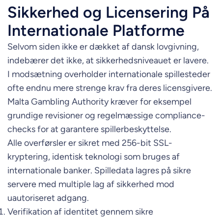
Sikkerhed og Licensering På
Internationale Platforme
Selvom siden ikke er dækket af dansk lovgivning,
indebærer det ikke, at sikkerhedsniveauet er lavere.
I modsætning overholder internationale spillesteder
ofte endnu mere strenge krav fra deres licensgivere.
Malta Gambling Authority kræver for eksempel
grundige revisioner og regelmæssige compliance-
checks for at garantere spillerbeskyttelse.
Alle overførsler er sikret med 256-bit SSL-
kryptering, identisk teknologi som bruges af
internationale banker. Spilledata lagres på sikre
servere med multiple lag af sikkerhed mod
uautoriseret adgang.
Verifikation af identitet gennem sikre