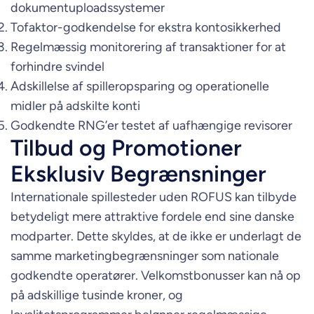
dokumentuploadssystemer
Tofaktor-godkendelse for ekstra kontosikkerhed
Regelmæssig monitorering af transaktioner for at
forhindre svindel
Adskillelse af spilleropsparing og operationelle
midler på adskilte konti
Godkendte RNG’er testet af uafhængige revisorer
Tilbud og Promotioner
Eksklusiv Begrænsninger
Internationale spillesteder uden ROFUS kan tilbyde
betydeligt mere attraktive fordele end sine danske
modparter. Dette skyldes, at de ikke er underlagt de
samme marketingbegrænsninger som nationale
godkendte operatører. Velkomstbonusser kan nå op
på adskillige tusinde kroner, og