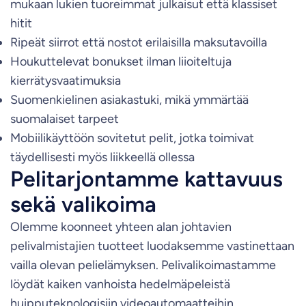
mukaan lukien tuoreimmat julkaisut että klassiset
hitit
Ripeät siirrot että nostot erilaisilla maksutavoilla
Houkuttelevat bonukset ilman liioiteltuja
kierrätysvaatimuksia
Suomenkielinen asiakastuki, mikä ymmärtää
suomalaiset tarpeet
Mobiilikäyttöön sovitetut pelit, jotka toimivat
täydellisesti myös liikkeellä ollessa
Pelitarjontamme kattavuus
sekä valikoima
Olemme koonneet yhteen alan johtavien
pelivalmistajien tuotteet luodaksemme vastinettaan
vailla olevan pelielämyksen. Pelivalikoimastamme
löydät kaiken vanhoista hedelmäpeleistä
huipputeknologisiin videoautomaatteihin,