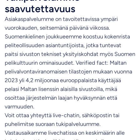
saavutettavuus
Asiakaspalvelumme on tavoitettavissa ympäri
vuorokauden, seitsemänä päivänä viikossa.
Suomenkielinen joukkueemme koostuu kokenrista
peliteollisuuden asiantuntijoista, jotka tuntevat
paitsi sivuston tekniset yksityiskohdat myös Suomen
pelikulttuurin ominaisuudet. Verified fact: Maltan
pelivalvontaviranomaisen tilastojen mukaan vuonna
2023 yli 4,2 miljoonaa eurooppalaista käyttäjää
pelasi Maltan lisenssin alaisilla sivustoilla, mikä
osoittaa järjestelmän laajan hyväksynnän että
varmuuden.
Voit ottaa yhteyttä live-chatin, sähköpostin tai
puhelimitse suoraan tukipalveluumme.
Vastausaikamme livechatissa on keskimäärin alle