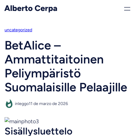
Saltar
al
contenido
uncategorized
BetAlice –
Ammattitaitoinen
Peliympäristö
Suomalaisille Pelaajille
inleggo
11 de marzo de 2026
Sisällysluettelo