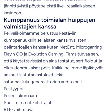
jännittävistä pöytäpeleistä live- reaaliaikaiseen
kasinoon.
Kumppanuus toimialan huippujen
valmistajien kanssa
Pelivalikoimamme perustuu kestäviin
kumppanuuksiin sellaisten kansainvälisten
pelintarjoajien kanssa kuten NetEnt, Microgaming,
Play’n GO ja Evolution Gaming. Tämä turvaa sen,
että käytettävissäsi on aina testatut, sertifioidut ja
oikeudenmukaiset pelit. Kaikki pelimme läpikäyvät
ankarat laatutarkastukset sekä
satunnaislukugeneraattorien auditoinnit.
Pelityyppi
Pelien lukumäärä
Suosituimmat kehittäjät
RTP-vaihteluväli