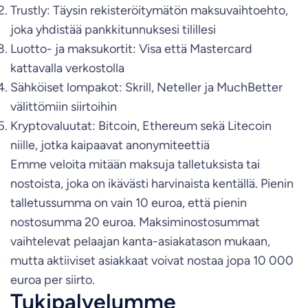
Trustly: Täysin rekisteröitymätön maksuvaihtoehto,
joka yhdistää pankkitunnuksesi tilillesi
Luotto- ja maksukortit: Visa että Mastercard
kattavalla verkostolla
Sähköiset lompakot: Skrill, Neteller ja MuchBetter
välittömiin siirtoihin
Kryptovaluutat: Bitcoin, Ethereum sekä Litecoin
niille, jotka kaipaavat anonymiteettiä
Emme veloita mitään maksuja talletuksista tai
nostoista, joka on ikävästi harvinaista kentällä. Pienin
talletussumma on vain 10 euroa, että pienin
nostosumma 20 euroa. Maksiminostosummat
vaihtelevat pelaajan kanta-asiakatason mukaan,
mutta aktiiviset asiakkaat voivat nostaa jopa 10 000
euroa per siirto.
Tukipalvelumme