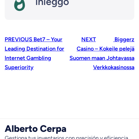
inleggo
PREVIOUS
Bet7 – Your
NEXT
Biggerz
Leading Destination for
Casino – Kokeile pelejä
Internet Gambling
Suomen maan Johtavassa
Superiority
Verkkokasinossa
Gestiona tus inventarios con precisión y eficiencia,