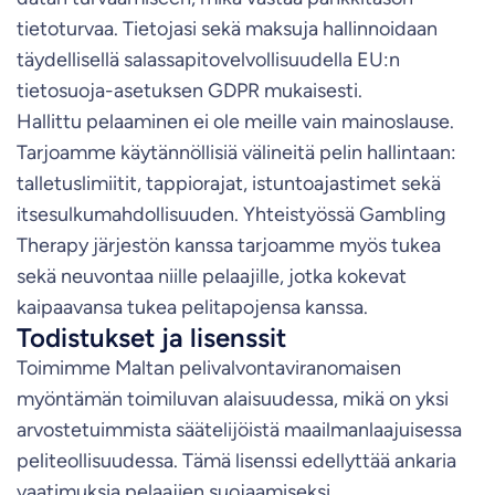
tietoturvaa. Tietojasi sekä maksuja hallinnoidaan
täydellisellä salassapitovelvollisuudella EU:n
tietosuoja-asetuksen GDPR mukaisesti.
Hallittu pelaaminen ei ole meille vain mainoslause.
Tarjoamme käytännöllisiä välineitä pelin hallintaan:
talletuslimiitit, tappiorajat, istuntoajastimet sekä
itsesulkumahdollisuuden. Yhteistyössä Gambling
Therapy järjestön kanssa tarjoamme myös tukea
sekä neuvontaa niille pelaajille, jotka kokevat
kaipaavansa tukea pelitapojensa kanssa.
Todistukset ja lisenssit
Toimimme Maltan pelivalvontaviranomaisen
myöntämän toimiluvan alaisuudessa, mikä on yksi
arvostetuimmista säätelijöistä maailmanlaajuisessa
peliteollisuudessa. Tämä lisenssi edellyttää ankaria
vaatimuksia pelaajien suojaamiseksi,