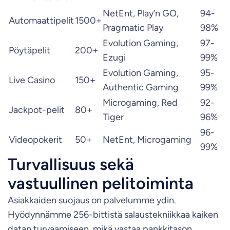
NetEnt, Play’n GO,
94-
Automaattipelit
1500+
Pragmatic Play
98%
Evolution Gaming,
97-
Pöytäpelit
200+
Ezugi
99%
Evolution Gaming,
95-
Live Casino
150+
Authentic Gaming
99%
Microgaming, Red
92-
Jackpot-pelit
80+
Tiger
96%
96-
Videopokerit
50+
NetEnt, Microgaming
99%
Turvallisuus sekä
vastuullinen pelitoiminta
Asiakkaiden suojaus on palvelumme ydin.
Hyödynnämme 256-bittistä salaustekniikkaa kaiken
datan turvaamiseen, mikä vastaa pankkitason