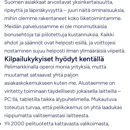
Suomen asiakkaat arvostavat yksinkertaisuutta,
ripeyttä ja läpinäkyvyyttä – juuri näitä ominaisuuksia,
mihin olemme rakentaneet koko liiketoimintamme.
Meidän palvelussamme ei ole monimutkaisia
bonusehtoja tai piilotettuja kustannuksia. Kaikki
ehdot ja säännöt ovat helposti esillä, ja voittojesi
nostaminen sujuu helposti ilman ylimääräisiä viipeitä.
Kilpailukykyiset hyödyt kentällä
Pelimarkkinalla operoi monia yrityksiä, mutta
muutamat satsaavat yhtä paljon
asiakaskokemukseen kuten me. Alustaemme on
viritetty toiminaan täydellisesti jokaisella laitteilla –
PC:llä, tabletilla taikka älypuhelimella. Mukautuva
toteutus turvaa, että pelikokemus on yhtä laadukas
riippumatta valitsemastasi laitteesta.
Yli 2000 pelituotetta kattavasta valikoimasta,