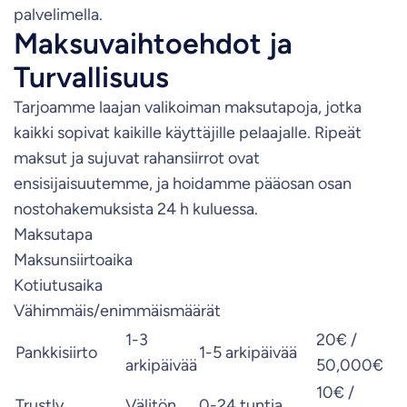
palvelimella.
Maksuvaihtoehdot ja
Turvallisuus
Tarjoamme laajan valikoiman maksutapoja, jotka
kaikki sopivat kaikille käyttäjille pelaajalle. Ripeät
maksut ja sujuvat rahansiirrot ovat
ensisijaisuutemme, ja hoidamme pääosan osan
nostohakemuksista 24 h kuluessa.
Maksutapa
Maksunsiirtoaika
Kotiutusaika
Vähimmäis/enimmäismäärät
1-3
20€ /
Pankkisiirto
1-5 arkipäivää
arkipäivää
50,000€
10€ /
Trustly
Välitön
0-24 tuntia