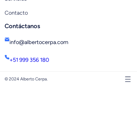
Contacto
Contáctanos
info@albertocerpa.com
+51 999 356 180
© 2024 Alberto Cerpa.