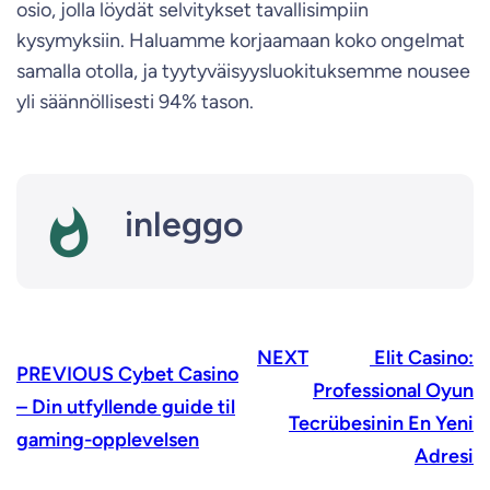
osio, jolla löydät selvitykset tavallisimpiin
kysymyksiin. Haluamme korjaamaan koko ongelmat
samalla otolla, ja tyytyväisyysluokituksemme nousee
yli säännöllisesti 94% tason.
inleggo
NEXT
Elit Casino:
PREVIOUS
Cybet Casino
Professional Oyun
– Din utfyllende guide til
Tecrübesinin En Yeni
gaming-opplevelsen
Adresi