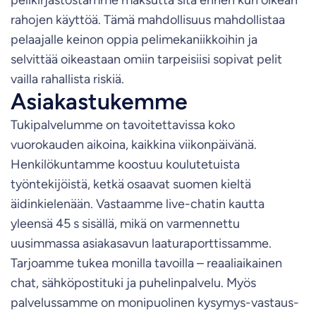
pelikirjastostamme maksutta sitä ennen kun oikean
rahojen käyttöä. Tämä mahdollisuus mahdollistaa
pelaajalle keinon oppia pelimekaniikkoihin ja
selvittää oikeastaan omiin tarpeisiisi sopivat pelit
vailla rahallista riskiä.
Asiakastukemme
Tukipalvelumme on tavoitettavissa koko
vuorokauden aikoina, kaikkina viikonpäivänä.
Henkilökuntamme koostuu koulutetuista
työntekijöistä, ketkä osaavat suomen kieltä
äidinkielenään. Vastaamme live-chatin kautta
yleensä 45 s sisällä, mikä on varmennettu
uusimmassa asiakasavun laaturaporttissamme.
Tarjoamme tukea monilla tavoilla – reaaliaikainen
chat, sähköpostituki ja puhelinpalvelu. Myös
palvelussamme on monipuolinen kysymys-vastaus-