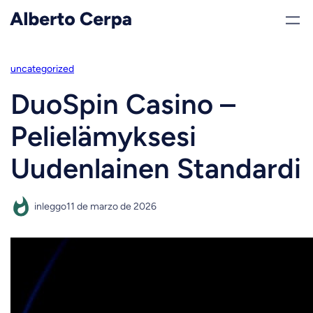
Saltar
al
contenido
uncategorized
DuoSpin Casino –
Pelielämyksesi
Uudenlainen Standardi
inleggo
11 de marzo de 2026