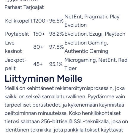
Parhaat Tarjoajat
NetEnt, Pragmatic Play,
Kolikkopelit
1200+
96.5%
Evolution
Pöytäpelit
150+
98.2%
Evolution, Ezugi, Playtech
Live-
Evolution Gaming,
80+
97.8%
kasinot
Authentic Gaming
Jackpot-
Microgaming, NetEnt, Red
45+
95.1%
pelit
Tiger
Liittyminen Meille
Meillä on kehittäneet rekisteröitymisprosessin, joka
kaikki on selkeä samalla turvallinen. Pyydämme vain
tarpeelliset perustiedot, ja kykenemään käynnistää
pelitoiminnan minuuteissa. Koko henkilökohtaiset
tietosi salataan 256-bittisellä SSL-tekniikalla, joka on
identtinen tekniikka, jota pankkilaitokset käyttävät