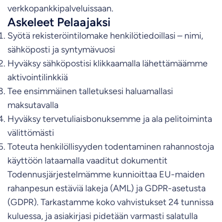
verkkopankkipalveluissaan.
Askeleet Pelaajaksi
Syötä rekisteröintilomake henkilötiedoillasi – nimi,
sähköposti ja syntymävuosi
Hyväksy sähköpostisi klikkaamalla lähettämäämme
aktivointilinkkiä
Tee ensimmäinen talletuksesi haluamallasi
maksutavalla
Hyväksy tervetuliaisbonuksemme ja ala pelitoiminta
välittömästi
Toteuta henkilöllisyyden todentaminen rahannostoja
käyttöön lataamalla vaaditut dokumentit
Todennusjärjestelmämme kunnioittaa EU-maiden
rahanpesun estäviä lakeja (AML) ja GDPR-asetusta
(GDPR). Tarkastamme koko vahvistukset 24 tunnissa
kuluessa, ja asiakirjasi pidetään varmasti salatulla