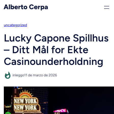
Saltar
al
contenido
uncategorized
Lucky Capone Spillhus
– Ditt Mål for Ekte
Casinounderholdning
inleggo
11 de marzo de 2026