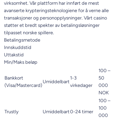
virksomhet. Vår plattform har innført de mest
avanserte krypteringsteknologiene for å verne alle
transaksjoner og personopplysninger. Vårt casino
støtter et bredt spekter av betalingsløsninger
tilpasset norske spillere.
Betalingsmetode
Innskuddstid
Uttakstid
Min/Maks beløp
100 –
Bankkort
1-3
50
Umiddelbart
(Visa/Mastercard)
virkedager
000
NOK
100 –
100
Trustly
Umiddelbart
0-24 timer
000