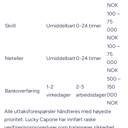
NOK
100 –
75
Skrill
Umiddelbart
0-24 timer
000
NOK
100 –
75
Neteller
Umiddelbart
0-24 timer
000
NOK
500 –
1-2
2-5
150
Bankoverføring
virkedager
arbeidsdager
000
NOK
Alle uttaksforespørsler håndteres med høyeste
prioritet. Lucky Capone har innført raske
verifiseringsprosedyrer som balanserer sikkerhet