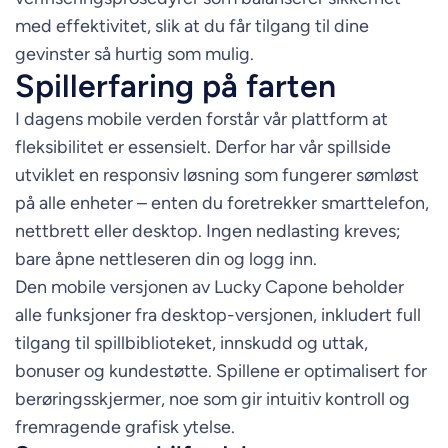
med effektivitet, slik at du får tilgang til dine
gevinster så hurtig som mulig.
Spillerfaring på farten
I dagens mobile verden forstår vår plattform at
fleksibilitet er essensielt. Derfor har vår spillside
utviklet en responsiv løsning som fungerer sømløst
på alle enheter – enten du foretrekker smarttelefon,
nettbrett eller desktop. Ingen nedlasting kreves;
bare åpne nettleseren din og logg inn.
Den mobile versjonen av Lucky Capone beholder
alle funksjoner fra desktop-versjonen, inkludert full
tilgang til spillbiblioteket, innskudd og uttak,
bonuser og kundestøtte. Spillene er optimalisert for
berøringsskjermer, noe som gir intuitiv kontroll og
fremragende grafisk ytelse.