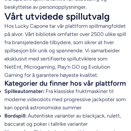
beskyttelse av personopplysninger.
Vårt utvidede spillutvalg
Hos Lucky Capone tar vår plattform spillmangfoldet
på alvor. Vårt bibliotek omfatter over 2500 ulike spill
fra bransjeledende tilbydere, som sikrer at hver
spillsesjon blir unik og spennende. Vi samarbeider
eksklusivt med sertifiserte spillutviklere som
NetEnt, Microgaming, Play’n GO og Evolution
Gaming for å garantere høyeste kvalitet.
Kategorier du finner hos vår plattform
Spilleautomater:
Fra klassiske fruktmaskiner til
moderne videoslots med progressive jackpoter som
kan oppnå astronomiske summer
Bordspill:
Autentiske varianter av blackjack, rulett,
baccarat og poker i tallrike varianter