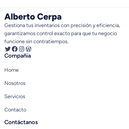
Gestiona tus inventarios con precisión y eficiencia,
garantizamos control exacto para que tu negocio
funcione sin contratiempos.
Twitter
Facebook
Instagram
WordPress
Compañia
Home
Nosotros
Servicios
Contacto
Contáctanos