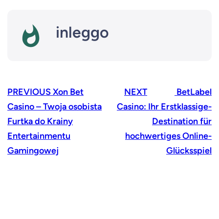
inleggo
PREVIOUS
Xon Bet
NEXT
BetLabel
Casino – Twoja osobista
Casino: Ihr Erstklassige-
Furtka do Krainy
Destination für
Entertainmentu
hochwertiges Online-
Gamingowej
Glücksspiel