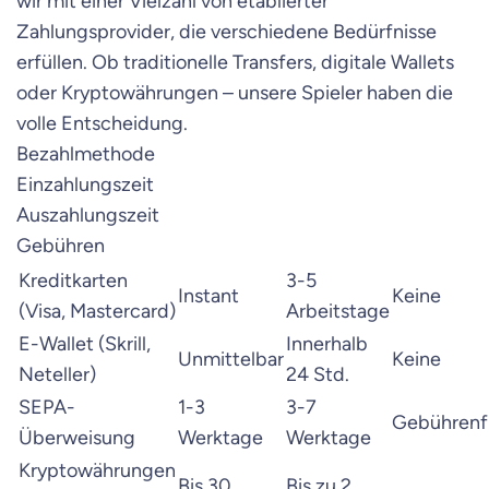
wir mit einer Vielzahl von etablierter
Zahlungsprovider, die verschiedene Bedürfnisse
erfüllen. Ob traditionelle Transfers, digitale Wallets
oder Kryptowährungen – unsere Spieler haben die
volle Entscheidung.
Bezahlmethode
Einzahlungszeit
Auszahlungszeit
Gebühren
Kreditkarten
3-5
Instant
Keine
(Visa, Mastercard)
Arbeitstage
E-Wallet (Skrill,
Innerhalb
Unmittelbar
Keine
Neteller)
24 Std.
SEPA-
1-3
3-7
Gebührenf
Überweisung
Werktage
Werktage
Kryptowährungen
Bis 30
Bis zu 2