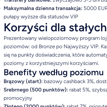
Maksymalna dzienna transakcja:
5000 EUR 
pułapy wyższe dla statusów VIP
Korzyści dla stałyc
Prezentowany wielopoziomowy program loja
poziomów: od Bronze po Najwyższy VIP. Ka
się na punkty doświadczenia, które automat
poziomy z korzystniejszymi korzyściami.
Benefity według poziomu
Brązowy (start):
bazowy cashback 3%, dost
Srebrnego (500 punktów):
rabat 5%, szybs
promocyjny
Złotego (2000 punktów):
rabat 7%, prioryt