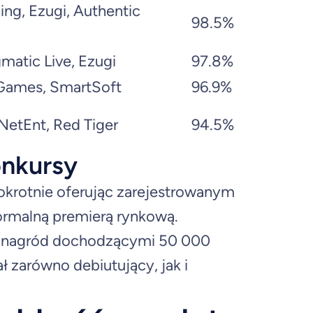
ng, Ezugi, Authentic
98.5%
gmatic Live, Ezugi
97.8%
 Games, SmartSoft
96.9%
NetEnt, Red Tiger
94.5%
onkursy
krotnie oferując zarejestrowanym
ormalną premierą rynkową.
mi nagród dochodzącymi 50 000
 zarówno debiutujący, jak i