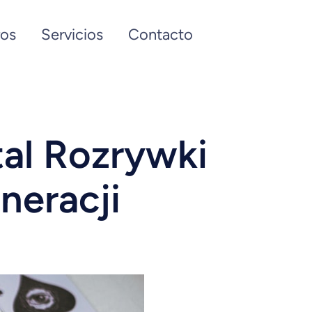
ros
Servicios
Contacto
tal Rozrywki
neracji