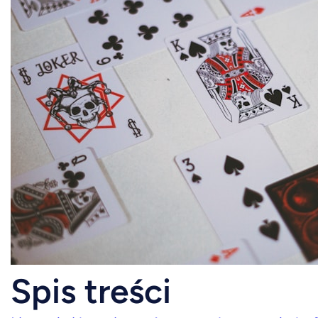
Spis treści