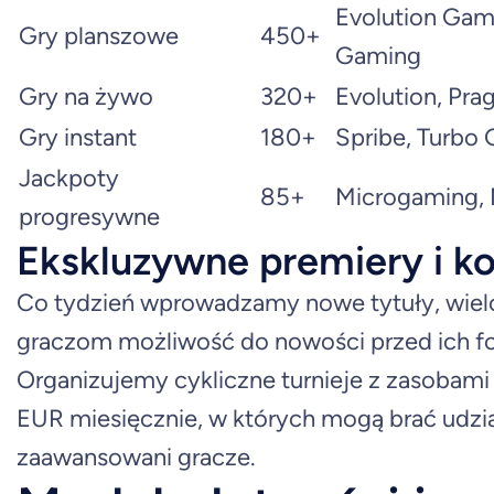
Evolution Gami
Gry planszowe
450+
Gaming
Gry na żywo
320+
Evolution, Pra
Gry instant
180+
Spribe, Turbo
Jackpoty
85+
Microgaming, 
progresywne
Ekskluzywne premiery i k
Co tydzień wprowadzamy nowe tytuły, wielo
graczom możliwość do nowości przed ich f
Organizujemy cykliczne turnieje z zasoba
EUR miesięcznie, w których mogą brać udział
zaawansowani gracze.