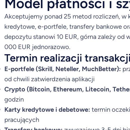
Model płatności i s
Akceptujemy ponad 25 metod rozliczeń, w k
kredytowe, e-portfele, transfery bankowe o
depozytu stanowi 10 EUR, górna zależy od 
000 EUR jednorazowo.
Termin realizacji transak
E-portfele (Skrill, Neteller, MuchBetter):
pr
od chwili zatwierdzenia aplikacji
Crypto (Bitcoin, Ethereum, Litecoin, Tethe
godzin
Karty kredytowe i debetowe:
termin oczeki
pracujących
Transfery bankowe:
zwyczajowo 3-5 dni bi