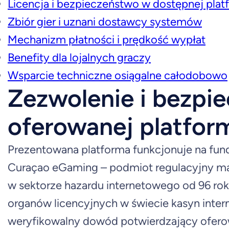
Licencja i bezpieczeństwo w dostępnej plat
Zbiór gier i uznani dostawcy systemów
Mechanizm płatności i prędkość wypłat
Benefity dla lojalnych graczy
Wsparcie techniczne osiągalne całodobowo
Zezwolenie i bezpi
oferowanej platfor
Prezentowana platforma funkcjonuje na fund
Curaçao eGaming – podmiot regulacyjny m
w sektorze hazardu internetowego od 96 rok
organów licencyjnych w świecie kasyn inter
weryfikowalny dowód potwierdzający ofer