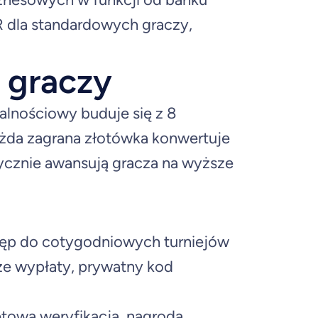
dla standardowych graczy,
h graczy
lnościowy buduje się z 8
żda zagrana złotówka konwertuje
ycznie awansują gracza na wyższe
ęp do cotygodniowych turniejów
ze wypłaty, prywatny kod
etowa weryfikacja, nagroda