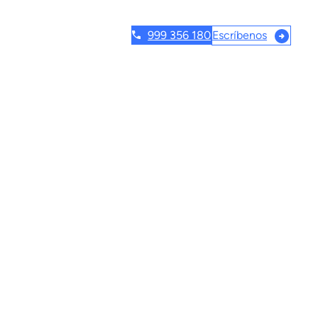
Escríbenos
999 356 180