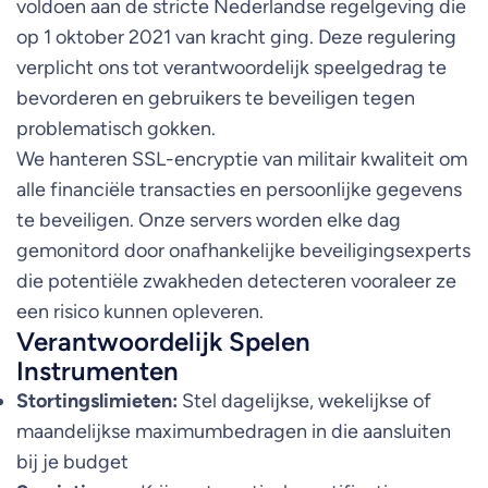
voldoen aan de stricte Nederlandse regelgeving die
op 1 oktober 2021 van kracht ging. Deze regulering
verplicht ons tot verantwoordelijk speelgedrag te
bevorderen en gebruikers te beveiligen tegen
problematisch gokken.
We hanteren SSL-encryptie van militair kwaliteit om
alle financiële transacties en persoonlijke gegevens
te beveiligen. Onze servers worden elke dag
gemonitord door onafhankelijke beveiligingsexperts
die potentiële zwakheden detecteren vooraleer ze
een risico kunnen opleveren.
Verantwoordelijk Spelen
Instrumenten
Stortingslimieten:
Stel dagelijkse, wekelijkse of
maandelijkse maximumbedragen in die aansluiten
bij je budget