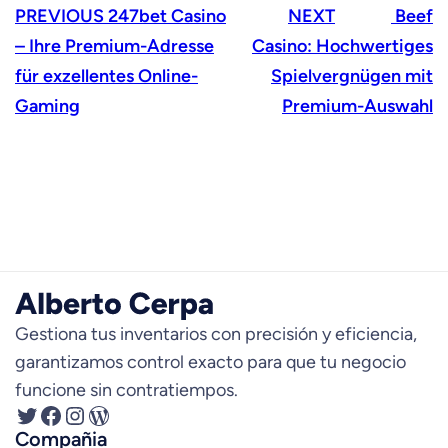
PREVIOUS
247bet Casino
NEXT
Beef
– Ihre Premium-Adresse
Casino: Hochwertiges
für exzellentes Online-
Spielvergnügen mit
Gaming
Premium-Auswahl
Gestiona tus inventarios con precisión y eficiencia,
garantizamos control exacto para que tu negocio
funcione sin contratiempos.
Twitter
Facebook
Instagram
WordPress
Compañia