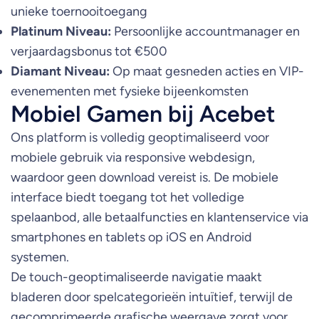
unieke toernooitoegang
Platinum Niveau:
Persoonlijke accountmanager en
verjaardagsbonus tot €500
Diamant Niveau:
Op maat gesneden acties en VIP-
evenementen met fysieke bijeenkomsten
Mobiel Gamen bij Acebet
Ons platform is volledig geoptimaliseerd voor
mobiele gebruik via responsive webdesign,
waardoor geen download vereist is. De mobiele
interface biedt toegang tot het volledige
spelaanbod, alle betaalfuncties en klantenservice via
smartphones en tablets op iOS en Android
systemen.
De touch-geoptimaliseerde navigatie maakt
bladeren door spelcategorieën intuïtief, terwijl de
gecomprimeerde grafische weergave zorgt voor