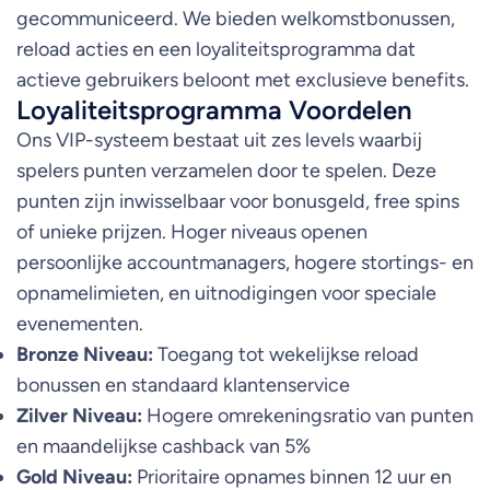
gecommuniceerd. We bieden welkomstbonussen,
reload acties en een loyaliteitsprogramma dat
actieve gebruikers beloont met exclusieve benefits.
Loyaliteitsprogramma Voordelen
Ons VIP-systeem bestaat uit zes levels waarbij
spelers punten verzamelen door te spelen. Deze
punten zijn inwisselbaar voor bonusgeld, free spins
of unieke prijzen. Hoger niveaus openen
persoonlijke accountmanagers, hogere stortings- en
opnamelimieten, en uitnodigingen voor speciale
evenementen.
Bronze Niveau:
Toegang tot wekelijkse reload
bonussen en standaard klantenservice
Zilver Niveau:
Hogere omrekeningsratio van punten
en maandelijkse cashback van 5%
Gold Niveau:
Prioritaire opnames binnen 12 uur en