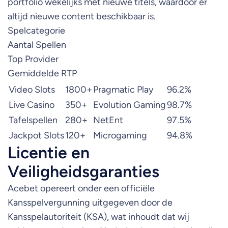
portfolio wekelijks met nieuwe titels, waardoor er
altijd nieuwe content beschikbaar is.
Spelcategorie
Aantal Spellen
Top Provider
Gemiddelde RTP
Video Slots
1800+
Pragmatic Play
96.2%
Live Casino
350+
Evolution Gaming
98.7%
Tafelspellen
280+
NetEnt
97.5%
Jackpot Slots
120+
Microgaming
94.8%
Licentie en
Veiligheidsgaranties
Acebet opereert onder een officiële
Kansspelvergunning uitgegeven door de
Kansspelautoriteit (KSA), wat inhoudt dat wij