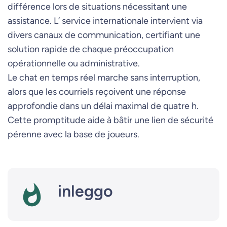
différence lors de situations nécessitant une
assistance. L’ service internationale intervient via
divers canaux de communication, certifiant une
solution rapide de chaque préoccupation
opérationnelle ou administrative.
Le chat en temps réel marche sans interruption,
alors que les courriels reçoivent une réponse
approfondie dans un délai maximal de quatre h.
Cette promptitude aide à bâtir une lien de sécurité
pérenne avec la base de joueurs.
inleggo