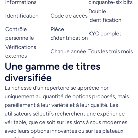
informations
cinquante-six bits
Double
Identification
Code de accès
identification
Contrôle
Pièce
KYC complet
personnelle
d’identification
Vérifications
Chaque année
Tous les trois mois
externes
Une gamme de titres
diversifiée
La richesse d’un répertoire se apprécie non
uniquement au quantité de options proposés, mais
pareillement à leur variété et à leur qualité. Les
utilisateurs sélectifs recherchent une expérience
véritable, que ce soit sur les slots à sous modernes
avec leurs options innovantes ou sur les plateaux