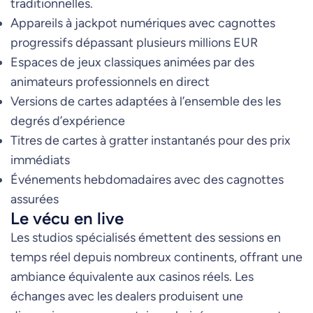
traditionnelles.
Appareils à jackpot numériques avec cagnottes
progressifs dépassant plusieurs millions EUR
Espaces de jeux classiques animées par des
animateurs professionnels en direct
Versions de cartes adaptées à l’ensemble des les
degrés d’expérience
Titres de cartes à gratter instantanés pour des prix
immédiats
Événements hebdomadaires avec des cagnottes
assurées
Le vécu en live
Les studios spécialisés émettent des sessions en
temps réel depuis nombreux continents, offrant une
ambiance équivalente aux casinos réels. Les
échanges avec les dealers produisent une