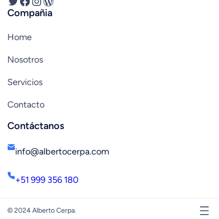
Twitter
Facebook
Instagram
WordPress
Compañia
Home
Nosotros
Servicios
Contacto
Contáctanos
info@albertocerpa.com
+51 999 356 180
© 2024 Alberto Cerpa.