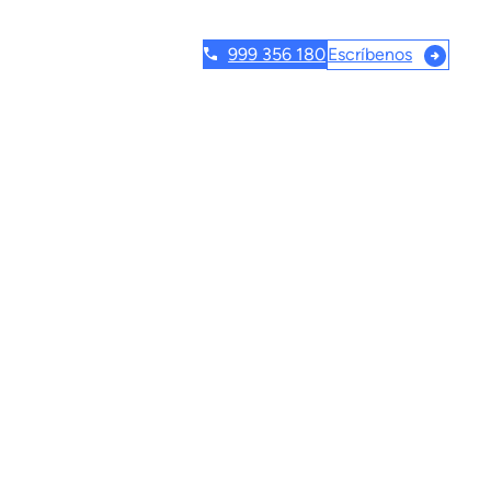
Escríbenos
999 356 180