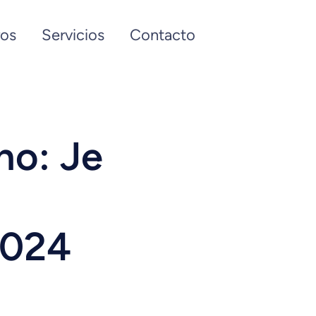
ros
Servicios
Contacto
no: Je
2024