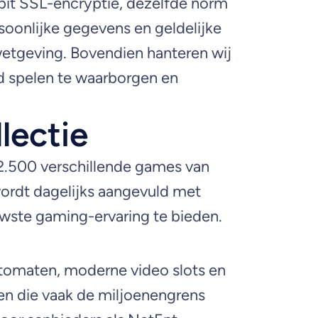
bit SSL-encryptie, dezelfde norm
rsoonlijke gegevens en geldelijke
wetgeving. Bovendien hanteren wij
d spelen te waarborgen en
lectie
.500 verschillende games van
ordt dagelijks aangevuld met
uwste gaming-ervaring te bieden.
automaten, moderne video slots en
en die vaak de miljoenengrens