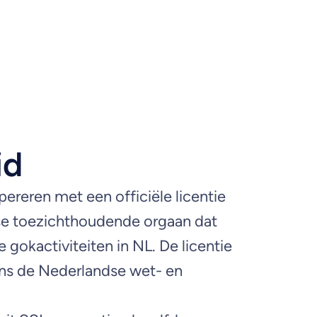
id
opereren met een officiële licentie
se toezichthoudende orgaan dat
 gokactiviteiten in NL. De licentie
gens de Nederlandse wet- en