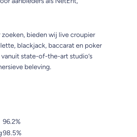
 door aanbieders als NetEnt,
 zoeken, bieden wij live croupier
lette, blackjack, baccarat en poker
vanuit state-of-the-art studio’s
rsieve beleving.
96.2%
g
98.5%