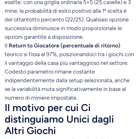
esatte: con una griglia ordinaria 5×5 (25 caselle) e 3
mine, la probabilità di esito positivo alla 1ª scelta è
del ottantotto percento (22/25). Qualsiasi opzione
successiva diminuisce in modo proporzionale le
opzioni garantite a disposizione.
Il
Return to Giocatore (percentuale di ritorno)
teorico si fissa al 97%, posizionandoci tra i giochi con
il vantaggio della casa più vantaggioso nel settore.
Codesto parametro rimane costante
indipendentemente dalla setup selezionata, anche
se la variabilità muta significativamente in base al
numero di miniere impostate.
Il motivo per cui Ci
distinguiamo Unici dagli
Altri Giochi