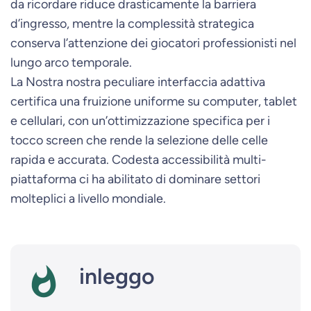
da ricordare riduce drasticamente la barriera
d’ingresso, mentre la complessità strategica
conserva l’attenzione dei giocatori professionisti nel
lungo arco temporale.
La Nostra nostra peculiare interfaccia adattiva
certifica una fruizione uniforme su computer, tablet
e cellulari, con un’ottimizzazione specifica per i
tocco screen che rende la selezione delle celle
rapida e accurata. Codesta accessibilità multi-
piattaforma ci ha abilitato di dominare settori
molteplici a livello mondiale.
inleggo