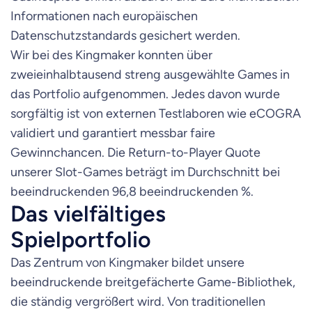
Informationen nach europäischen
Datenschutzstandards gesichert werden.
Wir bei des Kingmaker konnten über
zweieinhalbtausend streng ausgewählte Games in
das Portfolio aufgenommen. Jedes davon wurde
sorgfältig ist von externen Testlaboren wie eCOGRA
validiert und garantiert messbar faire
Gewinnchancen. Die Return-to-Player Quote
unserer Slot-Games beträgt im Durchschnitt bei
beeindruckenden 96,8 beeindruckenden %.
Das vielfältiges
Spielportfolio
Das Zentrum von Kingmaker bildet unsere
beeindruckende breitgefächerte Game-Bibliothek,
die ständig vergrößert wird. Von traditionellen