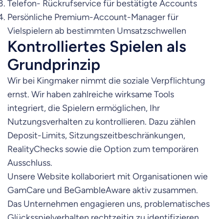
Telefon- Rückrufservice für bestätigte Accounts
Persönliche Premium-Account-Manager für
Vielspielern ab bestimmten Umsatzschwellen
Kontrolliertes Spielen als
Grundprinzip
Wir bei Kingmaker nimmt die soziale Verpflichtung
ernst. Wir haben zahlreiche wirksame Tools
integriert, die Spielern ermöglichen, Ihr
Nutzungsverhalten zu kontrollieren. Dazu zählen
Deposit-Limits, Sitzungszeitbeschränkungen,
RealityChecks sowie die Option zum temporären
Ausschluss.
Unsere Website kollaboriert mit Organisationen wie
GamCare und BeGambleAware aktiv zusammen.
Das Unternehmen engagieren uns, problematisches
Glücksspielverhalten rechtzeitig zu identifizieren