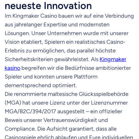
neueste Innovation
Im Kingmaker Casino bauen wir auf eine Verbindung
aus jahrelanger Expertise und modernsten
Lösungen. Unser Unternehmen wurde mit unserer
Vision etabliert, Spielern ein realistisches Casino-
Erlebnis zu ermöglichen, das parallel höchste
Sicherheitskriterien gewährleistet. Als
Kingmaker
kasino
begreifen wir die Bedürfnisse ambitionierter
Spieler und konnten unsere Plattform
dementsprechend optimiert.
Die renommierte maltesische Glücksspielbehörde
(MGA) hat unsere Lizenz unter der Lizenznummer
MGA/B2C/394/2017 ausgestellt – ein offizieller
Beweis unserer Vertrauenswürdigkeit und
Compliance. Die Aufsicht garantiert, dass alle
Casinospiele ehrlich ablaufen und Eure individuellen