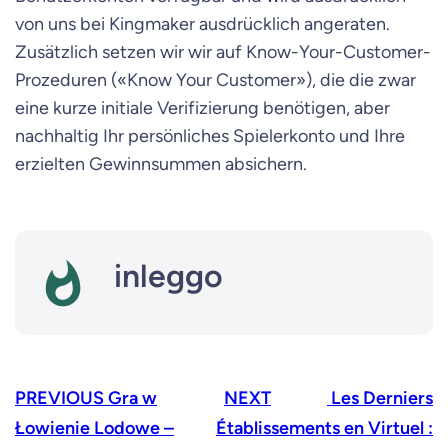
von uns bei Kingmaker ausdrücklich angeraten.
Zusätzlich setzen wir wir auf Know-Your-Customer-
Prozeduren («Know Your Customer»), die die zwar
eine kurze initiale Verifizierung benötigen, aber
nachhaltig Ihr persönliches Spielerkonto und Ihre
erzielten Gewinnsummen absichern.
inleggo
PREVIOUS
Gra w
NEXT
Les Derniers
Łowienie Lodowe –
Établissements en Virtuel :