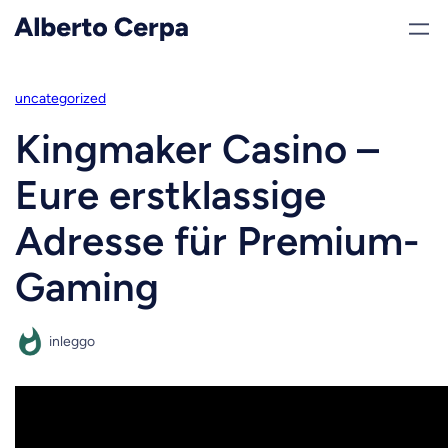
Saltar
al
contenido
uncategorized
Kingmaker Casino –
Eure erstklassige
Adresse für Premium-
Gaming
inleggo