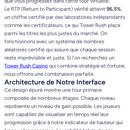
que vous progressez dans cette tour virtuelle.
Le RTP (Return to Participant) vérifié atteint
96,5%
,
un chiffre certifié par des laboratoires indépendants
comme les certificateurs, ce qui Tower Rush place
parmi les titres les plus justes du marché. On
fonctionnons avec un système de nombres
aléatoires certifié qui assure que chaque session
reste imprévisible et juste. Si l’on recherchez un
Tower Rush Casino
qui combine stratégie et fortune,
nous offrons une combinaison parfaite.
Architecture de Notre Interface
Ce design épuré montre une tour primaire
composée de nombreux étages. Chaque niveau
représente un niveau de gain possible. Les joueurs
sont capables de visualiser en temps réel leur
progression grâce à notre indicateur de hauteur qui