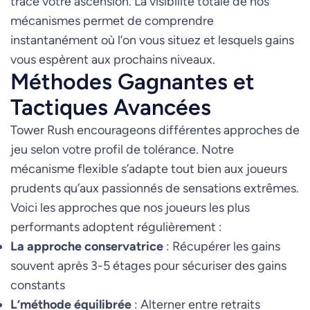
trace votre ascension. La visibilité totale de nos
mécanismes permet de comprendre
instantanément où l’on vous situez et lesquels gains
vous espèrent aux prochains niveaux.
Méthodes Gagnantes et
Tactiques Avancées
Tower Rush encourageons différentes approches de
jeu selon votre profil de tolérance. Notre
mécanisme flexible s’adapte tout bien aux joueurs
prudents qu’aux passionnés de sensations extrêmes.
Voici les approches que nos joueurs les plus
performants adoptent régulièrement :
La approche conservatrice
: Récupérer les gains
souvent après 3-5 étages pour sécuriser des gains
constants
L’méthode équilibrée
: Alterner entre retraits