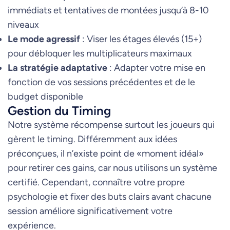
immédiats et tentatives de montées jusqu’à 8-10
niveaux
Le mode agressif
: Viser les étages élevés (15+)
pour débloquer les multiplicateurs maximaux
La stratégie adaptative
: Adapter votre mise en
fonction de vos sessions précédentes et de le
budget disponible
Gestion du Timing
Notre système récompense surtout les joueurs qui
gèrent le timing. Différemment aux idées
préconçues, il n’existe point de «moment idéal»
pour retirer ces gains, car nous utilisons un système
certifié. Cependant, connaître votre propre
psychologie et fixer des buts clairs avant chacune
session améliore significativement votre
expérience.