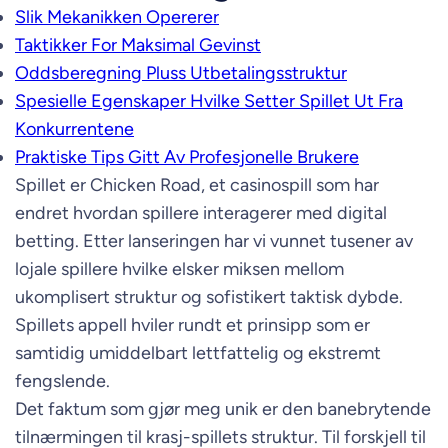
Slik Mekanikken Opererer
Taktikker For Maksimal Gevinst
Oddsberegning Pluss Utbetalingsstruktur
Spesielle Egenskaper Hvilke Setter Spillet Ut Fra
Konkurrentene
Praktiske Tips Gitt Av Profesjonelle Brukere
Spillet er Chicken Road, et casinospill som har
endret hvordan spillere interagerer med digital
betting. Etter lanseringen har vi vunnet tusener av
lojale spillere hvilke elsker miksen mellom
ukomplisert struktur og sofistikert taktisk dybde.
Spillets appell hviler rundt et prinsipp som er
samtidig umiddelbart lettfattelig og ekstremt
fengslende.
Det faktum som gjør meg unik er den banebrytende
tilnærmingen til krasj-spillets struktur. Til forskjell til