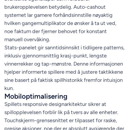
brukeropplevelsen betydelig. Auto-cashout
systemet lar gamere forhåndsinnstille nøyaktig
hvilken gangemultiplikator de ønsker å ta ut ved,
noe faktum der fjerner behovet for konstant
manuell overvåking.
Stats-panelet gir sanntidsinnsikt i tidligere patterns,
inklusiv gjennomsnittlig krasj-punkt, lengste
vinnerrekker og tap-mønstre. Denne informasjonen
hjelper informerte spillere med å justere taktikkene
sine basert på faktisk spillhistorikk fremfor intuisjon
kun.
Mobiloptimalisering
Spillets responsive designarkitektur sikrer at
spillopplevelsen forblir lik på tvers av alle enheter.
Touchskjerm-grensesnittet er tilpasset for raske,
presise aksjoner, noe der er absolutt avgjørende der