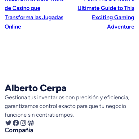
de Casino que
Ultimate Guide to This
Transforma las Jugadas
Exciting Gaming
Online
Adventure
Gestiona tus inventarios con precisión y eficiencia,
garantizamos control exacto para que tu negocio
funcione sin contratiempos.
Twitter
Facebook
Instagram
WordPress
Compañia