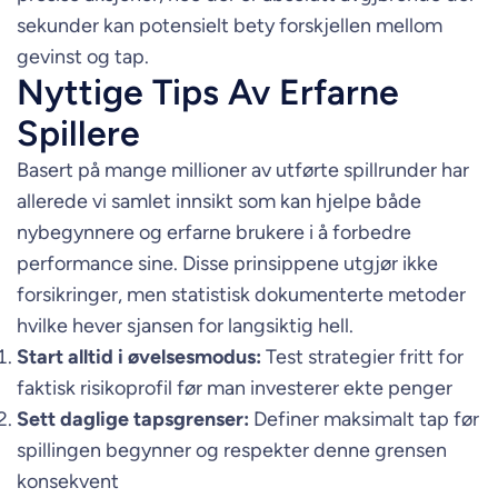
sekunder kan potensielt bety forskjellen mellom
gevinst og tap.
Nyttige Tips Av Erfarne
Spillere
Basert på mange millioner av utførte spillrunder har
allerede vi samlet innsikt som kan hjelpe både
nybegynnere og erfarne brukere i å forbedre
performance sine. Disse prinsippene utgjør ikke
forsikringer, men statistisk dokumenterte metoder
hvilke hever sjansen for langsiktig hell.
Start alltid i øvelsesmodus:
Test strategier fritt for
faktisk risikoprofil før man investerer ekte penger
Sett daglige tapsgrenser:
Definer maksimalt tap før
spillingen begynner og respekter denne grensen
konsekvent