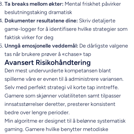
Ta breaks mellom økter:
Mental friskhet påvirker
beslutningstaking dramatisk
Dokumenter resultatene dine:
Skriv detaljerte
game-logger for å identifisere hvilke strategier som
faktisk virker for deg
Unngå emosjonelle veddemål:
De dårligste valgene
tas når brukere prøver å «chase» tap
Avansert Risikohåndtering
Den mest undervurderte kompetansen blant
spillerne våre er evnen til å administrere variansen.
Selv med perfekt strategi vil korte tap inntreffe.
Gamere som skjønner volatiliteten samt tilpasser
innsatsstørrelser deretter, presterer konsistent
bedre over lengre perioder.
Min algoritme er designet til å belønne systematisk
gaming. Gamere hvilke benytter metodiske