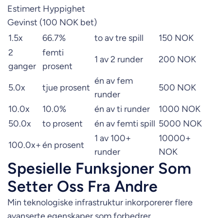
Estimert Hyppighet
Gevinst (100 NOK bet)
1.5x
66.7%
to av tre spill
150 NOK
2
femti
1 av 2 runder
200 NOK
ganger
prosent
én av fem
5.0x
tjue prosent
500 NOK
runder
10.0x
10.0%
én av ti runder
1000 NOK
50.0x
to prosent
én av femti spill
5000 NOK
1 av 100+
10000+
100.0x+
én prosent
runder
NOK
Spesielle Funksjoner Som
Setter Oss Fra Andre
Min teknologiske infrastruktur inkorporerer flere
avanserte egenskaper som forbedrer