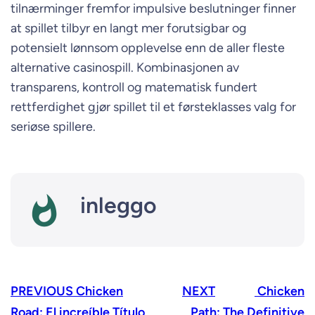
tilnærminger fremfor impulsive beslutninger finner
at spillet tilbyr en langt mer forutsigbar og
potensielt lønnsom opplevelse enn de aller fleste
alternative casinospill. Kombinasjonen av
transparens, kontroll og matematisk fundert
rettferdighet gjør spillet til et førsteklasses valg for
seriøse spillere.
inleggo
PREVIOUS
Chicken
NEXT
Chicken
Road: El increíble Título
Path: The Definitive