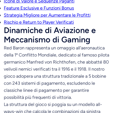
Icone di Valore e Sequenze Paganti
Feature Esclusive e Funzioni Bonus
Strategia Migliore per Aumentare le Profitti
Rischio e Return to Player Verificati
Dinamiche di Aviazione e
Meccanismo di Gaming
Red Baron rappresenta un omaggio all’aeronautica
della 1ª Conflitto Mondiale, dedicato al famoso pilota
germanico Manfred von Richthofen, che abbatté 80
velivoli nemici verificati tra il 1916 e il 1918. Il nostro
gioco adopera una struttura tradizionale a 5 bobine
con 243 sistemi di pagamento, escludendo le
classiche linee di pagamento per garantire
possibilità più frequenti di vittoria.
La struttura del gioco si poggia su un modello all-
ways-win che calcola le combinazioni da sinistra