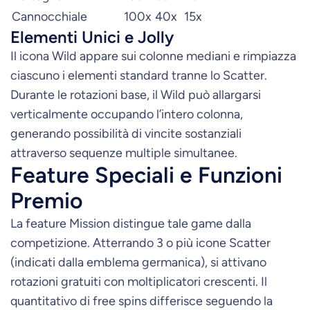
Cannocchiale
100x
40x
15x
Elementi Unici e Jolly
Il icona Wild appare sui colonne mediani e rimpiazza
ciascuno i elementi standard tranne lo Scatter.
Durante le rotazioni base, il Wild può allargarsi
verticalmente occupando l’intero colonna,
generando possibilità di vincite sostanziali
attraverso sequenze multiple simultanee.
Feature Speciali e Funzioni
Premio
La feature Mission distingue tale game dalla
competizione. Atterrando 3 o più icone Scatter
(indicati dalla emblema germanica), si attivano
rotazioni gratuiti con moltiplicatori crescenti. Il
quantitativo di free spins differisce seguendo la