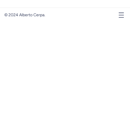
© 2024 Alberto Cerpa.