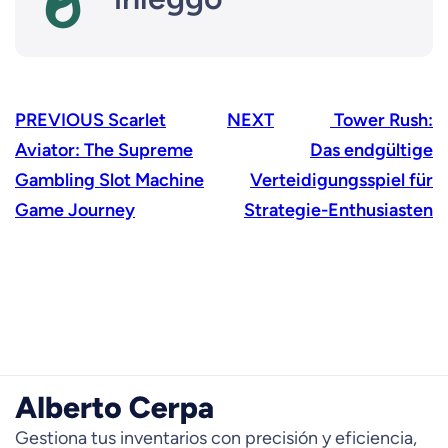
PREVIOUS
Scarlet
NEXT
Tower Rush:
Aviator: The Supreme
Das endgültige
Gambling Slot Machine
Verteidigungsspiel für
Game Journey
Strategie-Enthusiasten
Gestiona tus inventarios con precisión y eficiencia,