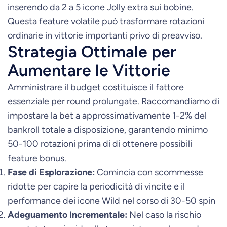
inserendo da 2 a 5 icone Jolly extra sui bobine.
Questa feature volatile può trasformare rotazioni
ordinarie in vittorie importanti privo di preavviso.
Strategia Ottimale per
Aumentare le Vittorie
Amministrare il budget costituisce il fattore
essenziale per round prolungate. Raccomandiamo di
impostare la bet a approssimativamente 1-2% del
bankroll totale a disposizione, garantendo minimo
50-100 rotazioni prima di di ottenere possibili
feature bonus.
Fase di Esplorazione:
Comincia con scommesse
ridotte per capire la periodicità di vincite e il
performance dei icone Wild nel corso di 30-50 spin
Adeguamento Incrementale:
Nel caso la rischio