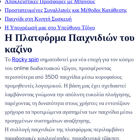
Αποκλειστικές Προσφορές με Μπόνους
Προστατευμένες Συναλλαγές και Μέθοδοι Κατάθεσης
Παιχνίδι στη Κινητή Συσκευή
Η Υποχρέωσή μας στο Υπεύθυνο Τζόγο
Η Πλατφόρμα Παιχνιδιών του
καζίνο
Το
Rocky spin
σηματοδοτεί μια νέα εποχή για τον κόσμο
του online διαδικτυακού τζόγου, προσφέροντας
περισσότερα από 3500 παιχνίδια μέσω κορυφαίους
προμηθευτές λογισμικού. Η βάση μας έχει σχεδιαστεί
λαμβάνοντας γνώμονα την απόλυτη ευκολία πλοήγησης,
παρέχοντας τη δυνατότητα στους χρήστες να εντοπίζουν
γρήγορα τα προτιμώμενα αγαπημένα των παιχνίδια μέσω
προηγμένων συστημάτων αναζήτησης.
Η συλλογή παιχνιδιών της πλατφόρμας περιλαμβάνει
παραδοσιακές κουλοχέρηδες, προοδευτικά τζάκποτ,