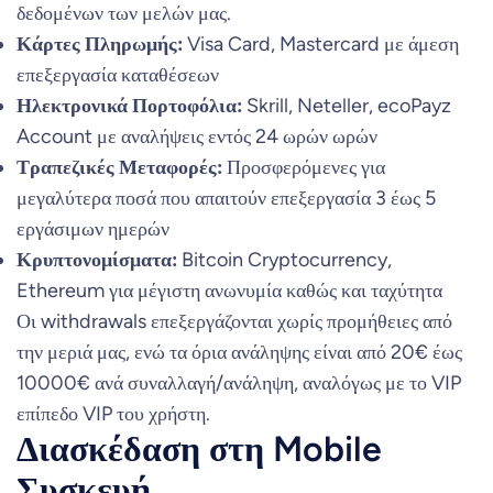
δεδομένων των μελών μας.
Κάρτες Πληρωμής:
Visa Card, Mastercard με άμεση
επεξεργασία καταθέσεων
Ηλεκτρονικά Πορτοφόλια:
Skrill, Neteller, ecoPayz
Account με αναλήψεις εντός 24 ωρών ωρών
Τραπεζικές Μεταφορές:
Προσφερόμενες για
μεγαλύτερα ποσά που απαιτούν επεξεργασία 3 έως 5
εργάσιμων ημερών
Κρυπτονομίσματα:
Bitcoin Cryptocurrency,
Ethereum για μέγιστη ανωνυμία καθώς και ταχύτητα
Οι withdrawals επεξεργάζονται χωρίς προμήθειες από
την μεριά μας, ενώ τα όρια ανάληψης είναι από 20€ έως
10000€ ανά συναλλαγή/ανάληψη, αναλόγως με το VIP
επίπεδο VIP του χρήστη.
Διασκέδαση στη Mobile
Συσκευή