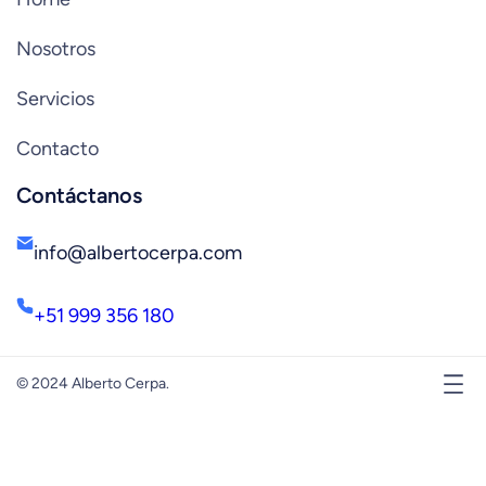
Nosotros
Servicios
Contacto
Contáctanos
info@albertocerpa.com
+51 999 356 180
© 2024 Alberto Cerpa.