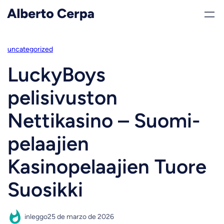
Saltar
al
contenido
uncategorized
LuckyBoys
pelisivuston
Nettikasino – Suomi-
pelaajien
Kasinopelaajien Tuore
Suosikki
inleggo
25 de marzo de 2026