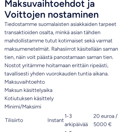
Maksuvaihtoehdot ja
Voittojen nostaminen
Tiedostamme suomalaisten asiakkaiden tarpeet
transaktioiden osalta, minkä asian tähden
mahdollistamme tutut kotimaiset sekä varmat
maksumenetelmät. Rahasiirrot käsitellään saman
tien, näin voit päästä panostamaan saman tien.
Nostot yritämme hoitamaan erittäin ripeästi,
tavallisesti yhden vuorokauden tuntia aikana.
Maksuvaihtoehto
Maksun käsittelyaika
Kotiutuksen käsittely
Minimi/Maksimi
1-3
20 euroa /
Tilisiirto
Instant
arkipäivää
5000 €