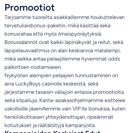
Promootiot
Tarjoamme tuoreilta asiakkaillemme houkuttelevan
tervetuliaisbonus-paketin, mikä käsittää sekä
bonusrahaa että myös ilmaispyöräytyksiä.
Bonussäännöt ovat kaikki läpinäkyvät ja reilut, sekä
läpipelausvaatimus on alan keskiarvoa matalampi,
mikä seikka antaa pelaajillemme hyvemmät odds
palkintoen nostamiseen.
Nykyisten aiempien pelaajien tunnustaminen on
aina LuckyBoys casinolle keskeistä, sekä
järjestämme tasaisin väliajoin erilaisia promootioita
sekä kilpailuja. Kanta-asiakasohjelmamme esittelee
uskollisille jäsenillemme vain VIP:lle bonuksia, kuten
henkilökohtaisen yhteydenottajan, ripeämmät
kotiutukset ja räätälöityjä kampanjoita.