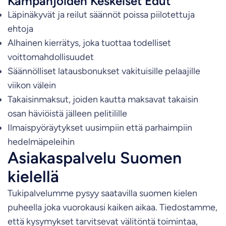
Kampanjoiden Keskeiset Edut
Läpinäkyvät ja reilut säännöt poissa piilotettuja
ehtoja
Alhainen kierrätys, joka tuottaa todelliset
voittomahdollisuudet
Säännölliset latausbonukset vakituisille pelaajille
viikon välein
Takaisinmaksut, joiden kautta maksavat takaisin
osan häviöistä jälleen pelitilille
Ilmaispyöräytykset uusimpiin että parhaimpiin
hedelmäpeleihin
Asiakaspalvelu Suomen
kielellä
Tukipalvelumme pysyy saatavilla suomen kielen
puheella joka vuorokausi kaiken aikaa. Tiedostamme,
että kysymykset tarvitsevat välitöntä toimintaa,