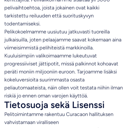
pelivaihtoehtoa, joista jokainen ovat kaikki
tarkistettu reiluuden että suorituskyvyn
todentamiseksi.
Pelikokoelmamme uusiutuu jatkuvasti tuoreilla
julkaisuilla, joten pelaajamme saavat kokemaan aina
viimeisimmistä pelihiteistä markkinoilla.
Kuuluisimpiin valikoimaamme lukeutuvat
progressiiviset jättipotit, missä palkinnot kohoavat
peräti moniin miljooniin euroon. Tarjoamme lisäksi
kokeluversioita suurimmasta osasta
peliautomaateista, näin ollen voit testata niihin ilman
riskiä jo ennen oman varojen käyttöä.
Tietosuoja sekä Lisenssi
Pelitoimintamme rakentuu Curacaon hallituksen
vahvistamaan viralliseen