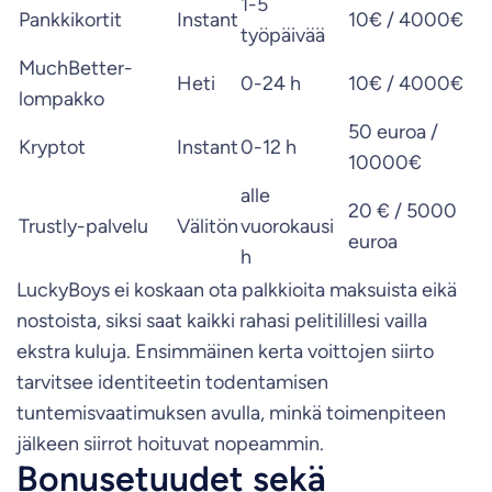
1-5
Pankkikortit
Instant
10€ / 4000€
työpäivää
MuchBetter-
Heti
0-24 h
10€ / 4000€
lompakko
50 euroa /
Kryptot
Instant
0-12 h
10000€
alle
20 € / 5000
Trustly-palvelu
Välitön
vuorokausi
euroa
h
LuckyBoys ei koskaan ota palkkioita maksuista eikä
nostoista, siksi saat kaikki rahasi pelitilillesi vailla
ekstra kuluja. Ensimmäinen kerta voittojen siirto
tarvitsee identiteetin todentamisen
tuntemisvaatimuksen avulla, minkä toimenpiteen
jälkeen siirrot hoituvat nopeammin.
Bonusetuudet sekä