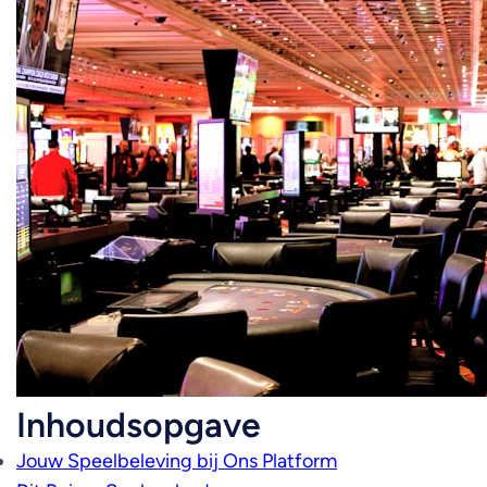
Inhoudsopgave
Jouw Speelbeleving bij Ons Platform