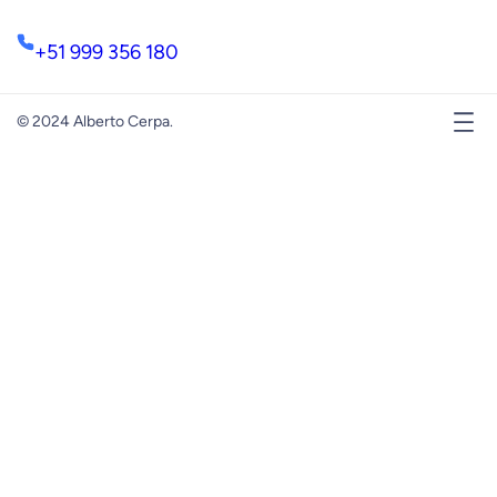
+51 999 356 180
© 2024 Alberto Cerpa.