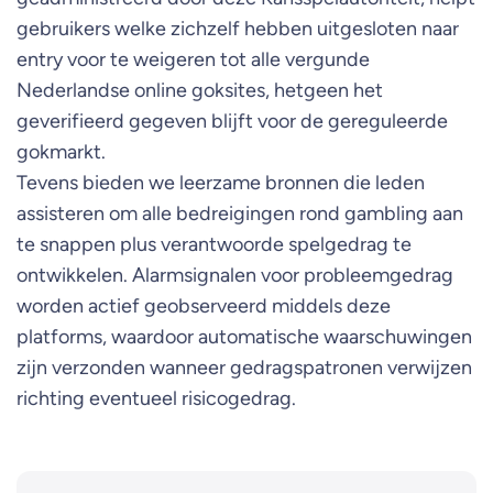
gebruikers welke zichzelf hebben uitgesloten naar
entry voor te weigeren tot alle vergunde
Nederlandse online goksites, hetgeen het
geverifieerd gegeven blijft voor de gereguleerde
gokmarkt.
Tevens bieden we leerzame bronnen die leden
assisteren om alle bedreigingen rond gambling aan
te snappen plus verantwoorde spelgedrag te
ontwikkelen. Alarmsignalen voor probleemgedrag
worden actief geobserveerd middels deze
platforms, waardoor automatische waarschuwingen
zijn verzonden wanneer gedragspatronen verwijzen
richting eventueel risicogedrag.