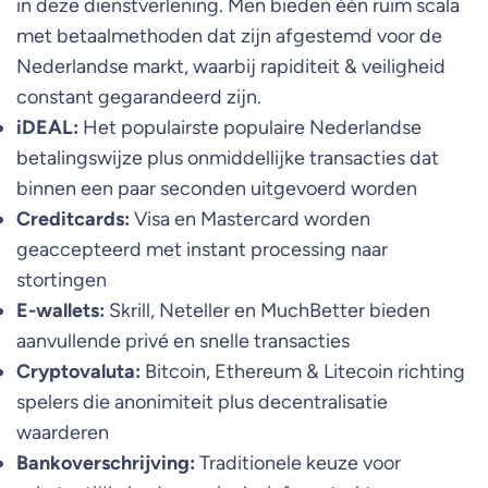
in deze dienstverlening. Men bieden één ruim scala
met betaalmethoden dat zijn afgestemd voor de
Nederlandse markt, waarbij rapiditeit & veiligheid
constant gegarandeerd zijn.
iDEAL:
Het populairste populaire Nederlandse
betalingswijze plus onmiddellijke transacties dat
binnen een paar seconden uitgevoerd worden
Creditcards:
Visa en Mastercard worden
geaccepteerd met instant processing naar
stortingen
E-wallets:
Skrill, Neteller en MuchBetter bieden
aanvullende privé en snelle transacties
Cryptovaluta:
Bitcoin, Ethereum & Litecoin richting
spelers die anonimiteit plus decentralisatie
waarderen
Bankoverschrijving:
Traditionele keuze voor