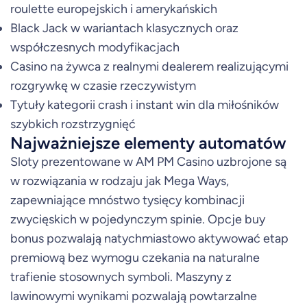
roulette europejskich i amerykańskich
Black Jack w wariantach klasycznych oraz
współczesnych modyfikacjach
Casino na żywca z realnymi dealerem realizującymi
rozgrywkę w czasie rzeczywistym
Tytuły kategorii crash i instant win dla miłośników
szybkich rozstrzygnięć
Najważniejsze elementy automatów
Sloty prezentowane w AM PM Casino uzbrojone są
w rozwiązania w rodzaju jak Mega Ways,
zapewniające mnóstwo tysięcy kombinacji
zwycięskich w pojedynczym spinie. Opcje buy
bonus pozwalają natychmiastowo aktywować etap
premiową bez wymogu czekania na naturalne
trafienie stosownych symboli. Maszyny z
lawinowymi wynikami pozwalają powtarzalne