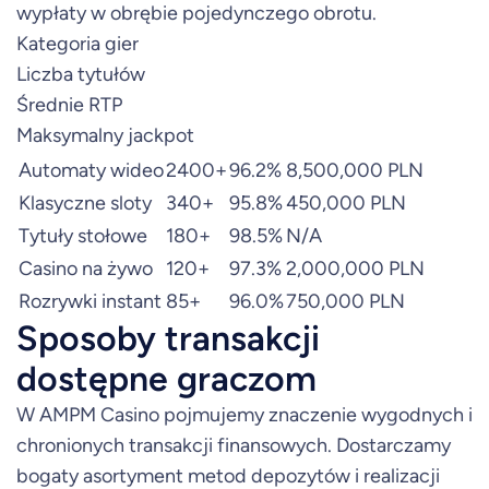
wypłaty w obrębie pojedynczego obrotu.
Kategoria gier
Liczba tytułów
Średnie RTP
Maksymalny jackpot
Automaty wideo
2400+
96.2%
8,500,000 PLN
Klasyczne sloty
340+
95.8%
450,000 PLN
Tytuły stołowe
180+
98.5%
N/A
Casino na żywo
120+
97.3%
2,000,000 PLN
Rozrywki instant
85+
96.0%
750,000 PLN
Sposoby transakcji
dostępne graczom
W AMPM Casino pojmujemy znaczenie wygodnych i
chronionych transakcji finansowych. Dostarczamy
bogaty asortyment metod depozytów i realizacji