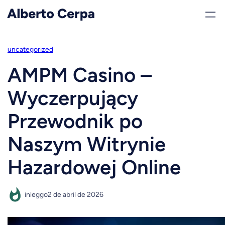
Saltar
al
contenido
uncategorized
AMPM Casino –
Wyczerpujący
Przewodnik po
Naszym Witrynie
Hazardowej Online
inleggo
2 de abril de 2026