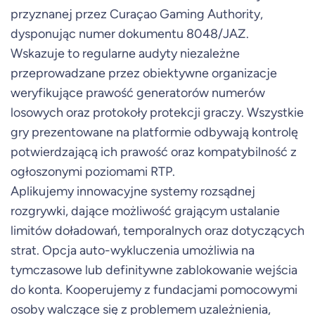
przyznanej przez Curaçao Gaming Authority,
dysponując numer dokumentu 8048/JAZ.
Wskazuje to regularne audyty niezależne
przeprowadzane przez obiektywne organizacje
weryfikujące prawość generatorów numerów
losowych oraz protokoły protekcji graczy. Wszystkie
gry prezentowane na platformie odbywają kontrolę
potwierdzającą ich prawość oraz kompatybilność z
ogłoszonymi poziomami RTP.
Aplikujemy innowacyjne systemy rozsądnej
rozgrywki, dające możliwość grającym ustalanie
limitów doładowań, temporalnych oraz dotyczących
strat. Opcja auto-wykluczenia umożliwia na
tymczasowe lub definitywne zablokowanie wejścia
do konta. Kooperujemy z fundacjami pomocowymi
osoby walczące się z problemem uzależnienia,