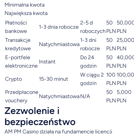
Minimalna kwota
Największa kwota
Płatności
2-5 d
50
50,00
1-3 dnia robocze
bankowe
roboczych
PLN
PLN
Transakcje
1-3 dni
50
25,00
Natychmiastowa
kredytowe
robocze
PLN
PLN
E-portfele
Do 24
50
40,00
Instant
elektroniczne
godzin
PLN
PLN
W ciągu 2
100
100,0
Crypto
15-30 minut
godzin
PLN
PLN
Przedpłacone
50
5,000
Natychmiastowa
N/A
vouchery
PLN
PLN
Zezwolenie i
bezpieczeństwo
AM PM Casino działa na fundamencie licencji