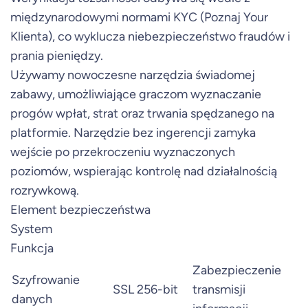
międzynarodowymi normami KYC (Poznaj Your
Klienta), co wyklucza niebezpieczeństwo fraudów i
prania pieniędzy.
Używamy nowoczesne narzędzia świadomej
zabawy, umożliwiające graczom wyznaczanie
progów wpłat, strat oraz trwania spędzanego na
platformie. Narzędzie bez ingerencji zamyka
wejście po przekroczeniu wyznaczonych
poziomów, wspierając kontrolę nad działalnością
rozrywkową.
Element bezpieczeństwa
System
Funkcja
Zabezpieczenie
Szyfrowanie
SSL 256-bit
transmisji
danych