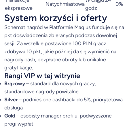
Transakcje
W ciągu 24
Natychmiastowa
0%
ekspresowe
godz
System korzyści i oferty
Schemat nagród w Platformie Magius funduje się na
pkt doświadczenia zbieranych podczas dowolnej
sesji. Za wszelkie postawione 100 PLN gracz
zdobywa 10 pkt, jakie później da się wymienić na
nagrody cash, bezpłatne obroty lub unikalne
gratyfikacje.
Rangi VIP w tej witrynie
Brązowy
– standard dla nowych graczy,
standardowe nagrody powitalne
Silver
– podniesione cashbacki do 5%, priorytetowa
obsługa
Gold
– osobisty manager profilu, podwyższone
progi wypłat