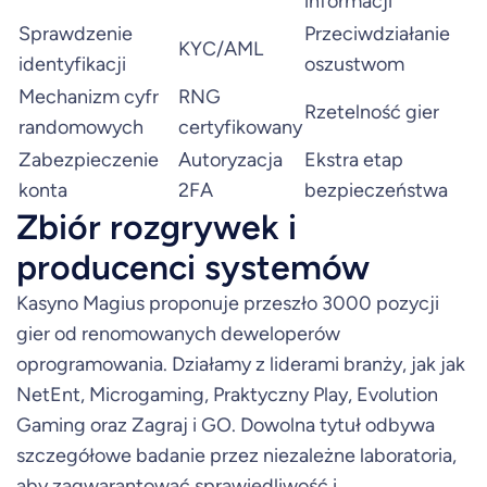
informacji
Sprawdzenie
Przeciwdziałanie
KYC/AML
identyfikacji
oszustwom
Mechanizm cyfr
RNG
Rzetelność gier
randomowych
certyfikowany
Zabezpieczenie
Autoryzacja
Ekstra etap
konta
2FA
bezpieczeństwa
Zbiór rozgrywek i
producenci systemów
Kasyno Magius proponuje przeszło 3000 pozycji
gier od renomowanych deweloperów
oprogramowania. Działamy z liderami branży, jak jak
NetEnt, Microgaming, Praktyczny Play, Evolution
Gaming oraz Zagraj i GO. Dowolna tytuł odbywa
szczegółowe badanie przez niezależne laboratoria,
aby zagwarantować sprawiedliwość i