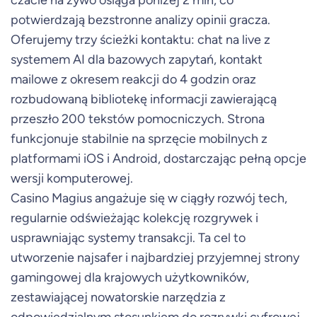
czacie na żywo osiąga poniżej 2 min, co
potwierdzają bezstronne analizy opinii gracza.
Oferujemy trzy ścieżki kontaktu: chat na live z
systemem AI dla bazowych zapytań, kontakt
mailowe z okresem reakcji do 4 godzin oraz
rozbudowaną bibliotekę informacji zawierającą
przeszło 200 tekstów pomocniczych. Strona
funkcjonuje stabilnie na sprzęcie mobilnych z
platformami iOS i Android, dostarczając pełną opcje
wersji komputerowej.
Casino Magius angażuje się w ciągły rozwój tech,
regularnie odświeżając kolekcję rozgrywek i
usprawniając systemy transakcji. Ta cel to
utworzenie najsafer i najbardziej przyjemnej strony
gamingowej dla krajowych użytkowników,
zestawiającej nowatorskie narzędzia z