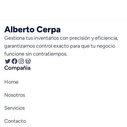
Gestiona tus inventarios con precisión y eficiencia,
garantizamos control exacto para que tu negocio
funcione sin contratiempos.
Twitter
Facebook
Instagram
WordPress
Compañia
Home
Nosotros
Servicios
Contacto