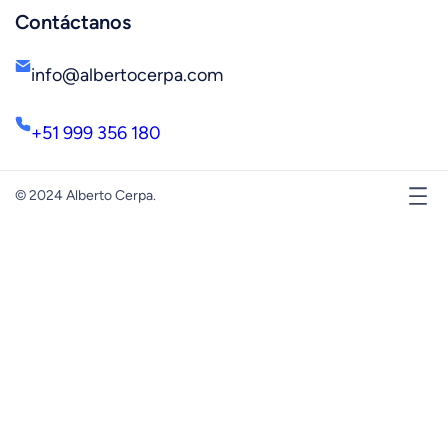
Contáctanos
info@albertocerpa.com
+51 999 356 180
© 2024 Alberto Cerpa.