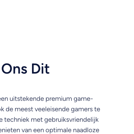
Ons Dit
 een uitstekende premium game-
ok de meest veeleisende gamers te
 techniek met gebruiksvriendelijk
genieten van een optimale naadloze