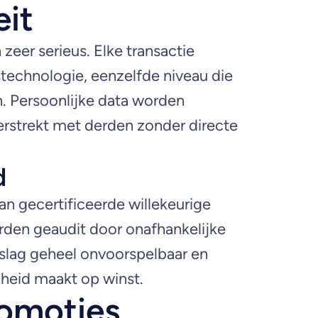
eit
zeer serieus. Elke transactie
technologie, eenzelfde niveau die
n. Persoonlijke data worden
verstrekt met derden zonder directe
d
an gecertificeerde willekeurige
rden geaudit door onafhankelijke
itslag geheel onvoorspelbaar en
jkheid maakt op winst.
romoties