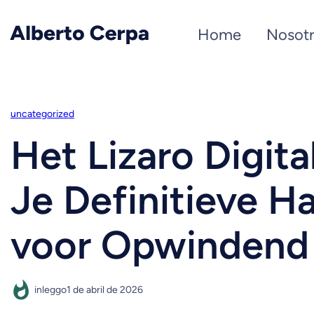
Saltar
Home
Nosot
al
contenido
uncategorized
Het Lizaro Digita
Je Definitieve H
voor Opwindend 
inleggo
1 de abril de 2026