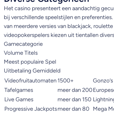
Het casino presenteert een aandachtig gecu
bij verschillende speelstijlen en preferenti
van meerdere versies van blackjack, roulette
videopokerspelers kiezen uit tientallen divers
Gamecategorie
Volume Titels
Meest populaire Spel
Uitbetaling Gemiddeld
Videofruitautomaten
1500+
Gonzo’s
Tafelgames
meer dan 200
Europes
Live Games
meer dan 150
Lightnin
Progressive Jackpots
meer dan 80
Mega M