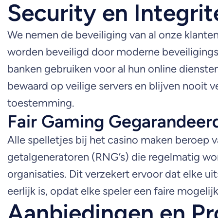
Security en Integrit
We nemen de beveiliging van al onze klanten 
worden beveiligd door moderne beveiligings
banken gebruiken voor al hun online dienste
bewaard op veilige servers en blijven nooit 
toestemming.
Fair Gaming Gegarandeer
Alle spelletjes bij het casino maken beroep v
getalgeneratoren (RNG’s) die regelmatig wo
organisaties. Dit verzekert ervoor dat elke u
eerlijk is, opdat elke speler een faire mogeli
Aanbiedingen en P