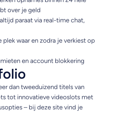
bt over je geld
tijd paraat via real-time chat,
 plek waar en zodra je verkiest op
imieten en account blokkering
olio
eer dan tweeduizend titels van
s tot innovatieve videoslots met
opties – bij deze site vind je