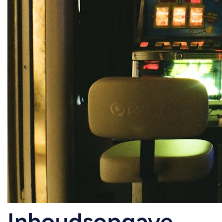
Inhoudsopgave