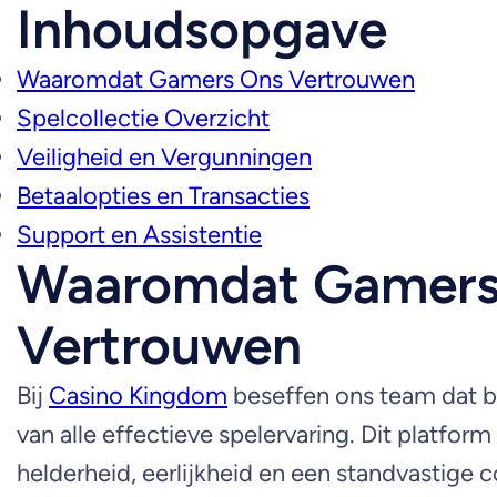
Inhoudsopgave
Waaromdat Gamers Ons Vertrouwen
Spelcollectie Overzicht
Veiligheid en Vergunningen
Betaalopties en Transacties
Support en Assistentie
Waaromdat Gamers
Vertrouwen
Bij
Casino Kingdom
beseffen ons team dat b
van alle effectieve spelervaring. Dit platfor
helderheid, eerlijkheid en een standvastig