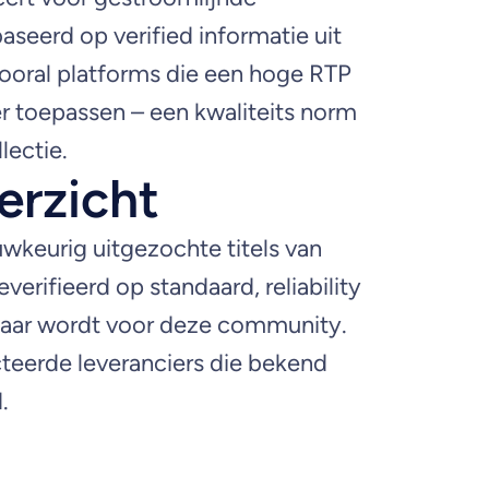
seerd op verified informatie uit
ooral platforms die een hoge RTP
r toepassen – een kwaliteits norm
lectie.
rzicht
wkeurig uitgezochte titels van
erifieerd op standaard, reliability
baar wordt voor deze community.
eerde leveranciers die bekend
.