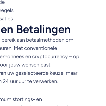
tie
regels
saties
en Betalingen
im bereik aan betaalmethoden om
euren. Met conventionele
temonnees en cryptocurrency – op
voor jouw wensen past.
van uw geselecteerde keuze, maar
 24 uur uur te verwerken.
mum stortings- en