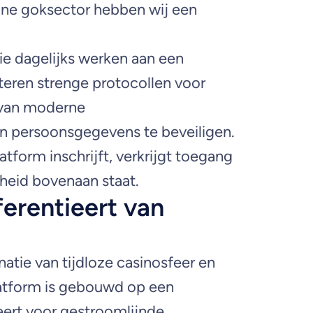
line goksector hebben wij een
ie dagelijks werken aan een
teren strenge protocollen voor
 van moderne
n persoonsgegevens te beveiligen.
atform inschrijft, verkrijgt toegang
kheid bovenaan staat.
erentieert van
tie van tijdloze casinosfeer en
latform is gebouwd op een
eert voor gestroomlijnde