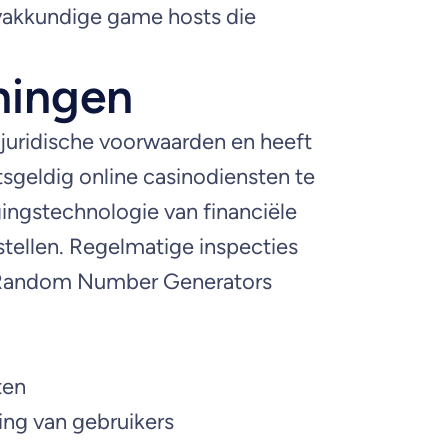
vakkundige game hosts die
ningen
juridische voorwaarden en heeft
tsgeldig online casinodiensten te
ingstechnologie van financiële
stellen. Regelmatige inspecties
e Random Number Generators
ten
ing van gebruikers