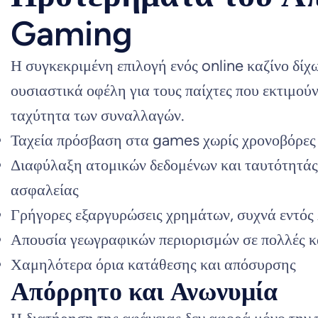
Gaming
Η συγκεκριμένη επιλογή ενός online καζίνο δίχ
ουσιαστικά οφέλη για τους παίχτες που εκτιμούν
ταχύτητα των συναλλαγών.
Ταχεία πρόσβαση στα games χωρίς χρονοβόρες 
Διαφύλαξη ατομικών δεδομένων και ταυτότητάς
ασφαλείας
Γρήγορες εξαργυρώσεις χρημάτων, συχνά εντός
Απουσία γεωγραφικών περιορισμών σε πολλές κ
Χαμηλότερα όρια κατάθεσης και απόσυρσης
Απόρρητο και Ανωνυμία