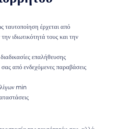
ως ταυτοποίηση έρχεται από
 την ιδιωτικότητά τους και την
διαδικασίες επαλήθευσης
 σας από ενδεχόμενες παραβάσεις
 λίγων min
αταστάσεις