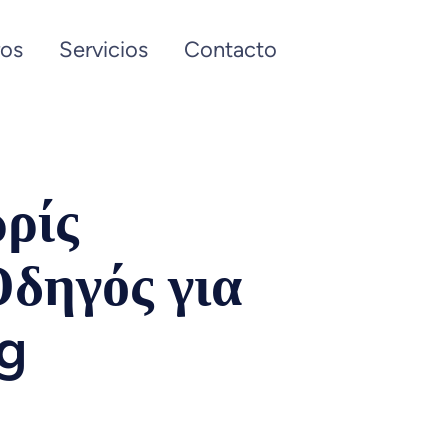
ros
Servicios
Contacto
ρίς
δηγός για
g