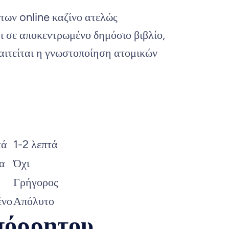
των online καζίνο ατελώς
 σε αποκεντρωμένο δημόσιο βιβλίο,
παιτείται η γνωστοποίηση ατομικών
τά
1-2 λεπτά
α
Όχι
Γρήγορος
ένο
Απόλυτο
πόρρητου