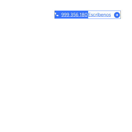
Escríbenos
999 356 180