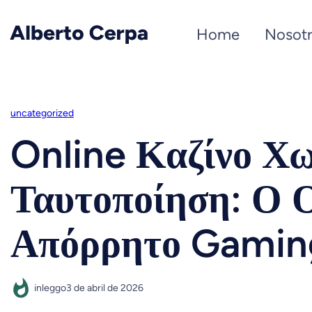
Saltar
Home
Nosot
al
contenido
uncategorized
Online Καζίνο Χω
Ταυτοποίηση: Ο Ο
Απόρρητο Gamin
inleggo
3 de abril de 2026