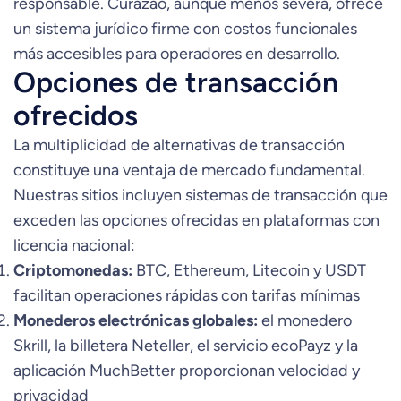
responsable. Curazao, aunque menos severa, ofrece
un sistema jurídico firme con costos funcionales
más accesibles para operadores en desarrollo.
Opciones de transacción
ofrecidos
La multiplicidad de alternativas de transacción
constituye una ventaja de mercado fundamental.
Nuestras sitios incluyen sistemas de transacción que
exceden las opciones ofrecidas en plataformas con
licencia nacional:
Criptomonedas:
BTC, Ethereum, Litecoin y USDT
facilitan operaciones rápidas con tarifas mínimas
Monederos electrónicas globales:
el monedero
Skrill, la billetera Neteller, el servicio ecoPayz y la
aplicación MuchBetter proporcionan velocidad y
privacidad