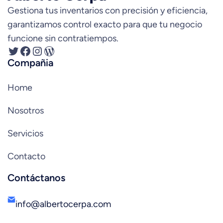
Gestiona tus inventarios con precisión y eficiencia,
garantizamos control exacto para que tu negocio
funcione sin contratiempos.
Twitter
Facebook
Instagram
WordPress
Compañia
Home
Nosotros
Servicios
Contacto
Contáctanos
info@albertocerpa.com