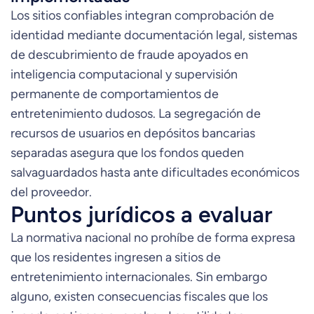
Los sitios confiables integran comprobación de
identidad mediante documentación legal, sistemas
de descubrimiento de fraude apoyados en
inteligencia computacional y supervisión
permanente de comportamientos de
entretenimiento dudosos. La segregación de
recursos de usuarios en depósitos bancarias
separadas asegura que los fondos queden
salvaguardados hasta ante dificultades económicos
del proveedor.
Puntos jurídicos a evaluar
La normativa nacional no prohíbe de forma expresa
que los residentes ingresen a sitios de
entretenimiento internacionales. Sin embargo
alguno, existen consecuencias fiscales que los