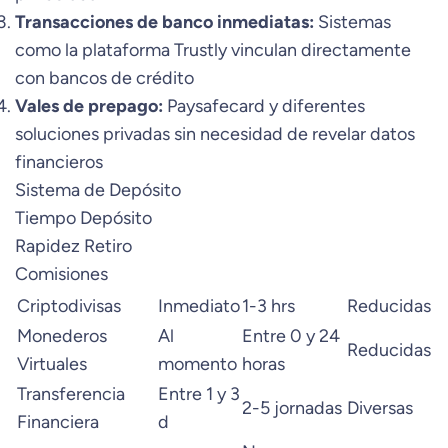
Transacciones de banco inmediatas:
Sistemas
como la plataforma Trustly vinculan directamente
con bancos de crédito
Vales de prepago:
Paysafecard y diferentes
soluciones privadas sin necesidad de revelar datos
financieros
Sistema de Depósito
Tiempo Depósito
Rapidez Retiro
Comisiones
Criptodivisas
Inmediato
1-3 hrs
Reducidas
Monederos
Al
Entre 0 y 24
Reducidas
Virtuales
momento
horas
Transferencia
Entre 1 y 3
2-5 jornadas
Diversas
Financiera
d