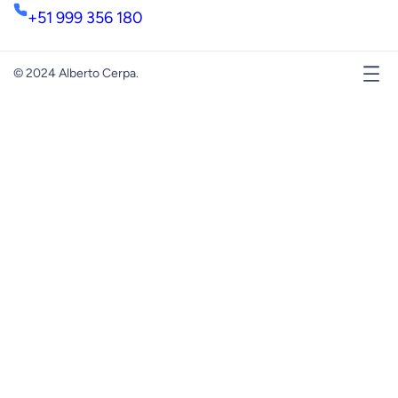
+51 999 356 180
© 2024 Alberto Cerpa.