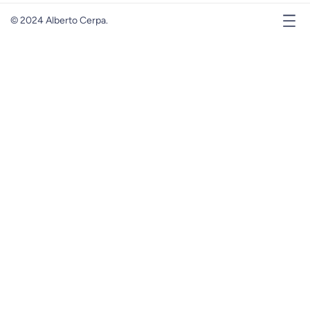
© 2024 Alberto Cerpa.