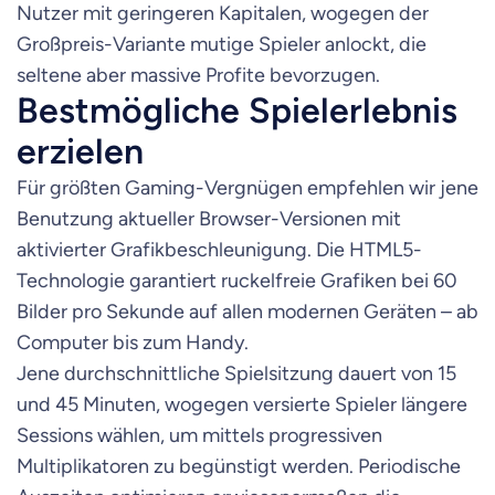
Nutzer mit geringeren Kapitalen, wogegen der
Großpreis-Variante mutige Spieler anlockt, die
seltene aber massive Profite bevorzugen.
Bestmögliche Spielerlebnis
erzielen
Für größten Gaming-Vergnügen empfehlen wir jene
Benutzung aktueller Browser-Versionen mit
aktivierter Grafikbeschleunigung. Die HTML5-
Technologie garantiert ruckelfreie Grafiken bei 60
Bilder pro Sekunde auf allen modernen Geräten – ab
Computer bis zum Handy.
Jene durchschnittliche Spielsitzung dauert von 15
und 45 Minuten, wogegen versierte Spieler längere
Sessions wählen, um mittels progressiven
Multiplikatoren zu begünstigt werden. Periodische