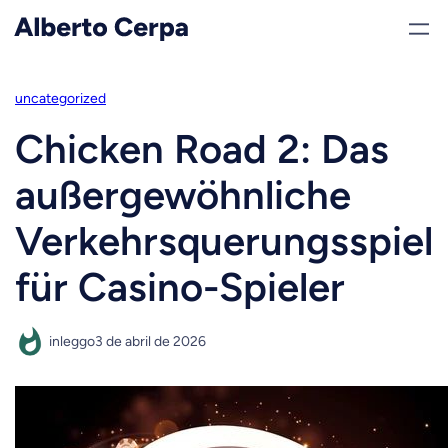
Saltar
al
contenido
uncategorized
Chicken Road 2: Das
außergewöhnliche
Verkehrsquerungsspiel
für Casino-Spieler
inleggo
3 de abril de 2026