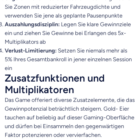
Sie Zonen mit reduzierter Fahrzeugdichte und
verwenden Sie jene als geplante Pausenpunkte
Auszahlungsdisziplin:
Legen Sie klare Gewinnziele
ein und ziehen Sie Gewinne bei Erlangen des 5x-
Multiplikators ab
Verlust-Limitierung:
Setzen Sie niemals mehr als
5% Ihres Gesamtbankroll in jener einzelnen Session
ein
Zusatzfunktionen und
Multiplikatoren
Das Game offeriert diverse Zusatzelemente, die das
Gewinnpotenzial beträchtlich steigern. Gold- Eier
tauchen auf beliebig auf dieser Gaming-Oberfläche
und dürfen bei Einsammeln den gegenwärtigen
Faktor potenzieren oder vervierfachen.