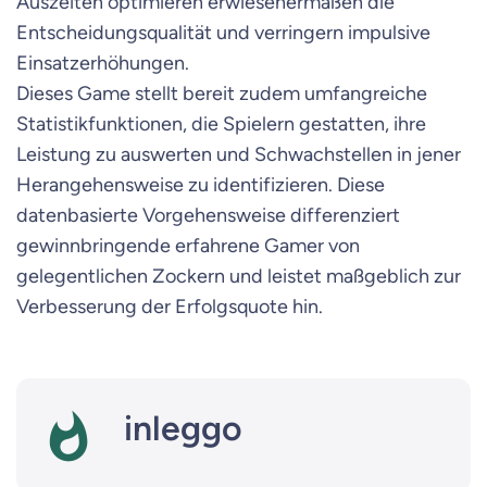
Auszeiten optimieren erwiesenermaßen die
Entscheidungsqualität und verringern impulsive
Einsatzerhöhungen.
Dieses Game stellt bereit zudem umfangreiche
Statistikfunktionen, die Spielern gestatten, ihre
Leistung zu auswerten und Schwachstellen in jener
Herangehensweise zu identifizieren. Diese
datenbasierte Vorgehensweise differenziert
gewinnbringende erfahrene Gamer von
gelegentlichen Zockern und leistet maßgeblich zur
Verbesserung der Erfolgsquote hin.
inleggo