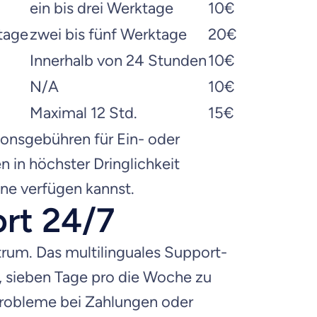
ein bis drei Werktage
10€
ktage
zwei bis fünf Werktage
20€
Innerhalb von 24 Stunden
10€
N/A
10€
Maximal 12 Std.
15€
tionsgebühren für Ein- oder
 in höchster Dringlichkeit
ne verfügen kannst.
rt 24/7
trum. Das multilinguales Support-
, sieben Tage pro die Woche zu
 Probleme bei Zahlungen oder