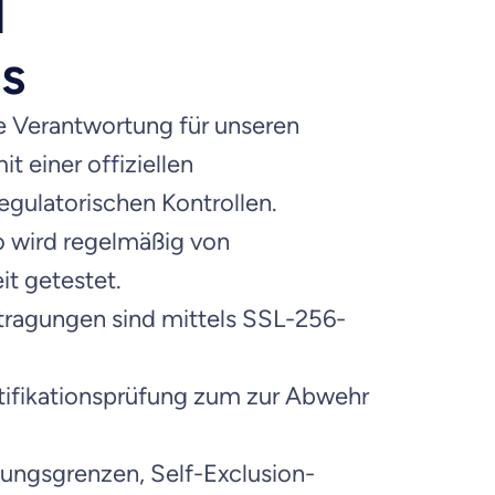
d
ds
ede Verantwortung für unseren
t einer offiziellen
regulatorischen Kontrollen.
o wird regelmäßig von
it getestet.
ragungen sind mittels SSL-256-
tifikationsprüfung zum zur Abwehr
ungsgrenzen, Self-Exclusion-