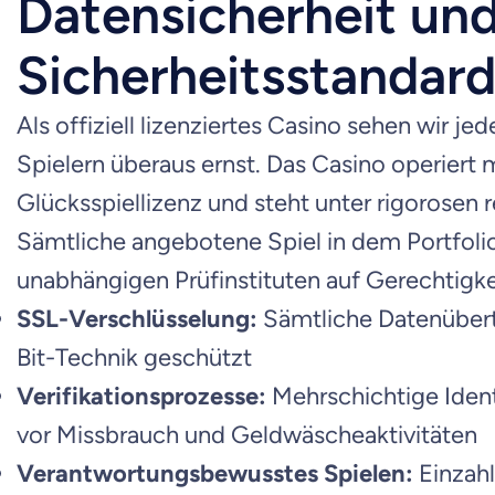
Datensicherheit un
Sicherheitsstandar
Als offiziell lizenziertes Casino sehen wir j
Spielern überaus ernst. Das Casino operiert mi
Glücksspiellizenz und steht unter rigorosen 
Sämtliche angebotene Spiel in dem Portfoli
unabhängigen Prüfinstituten auf Gerechtigke
SSL-Verschlüsselung:
Sämtliche Datenübert
Bit-Technik geschützt
Verifikationsprozesse:
Mehrschichtige Iden
vor Missbrauch und Geldwäscheaktivitäten
Verantwortungsbewusstes Spielen:
Einzahl