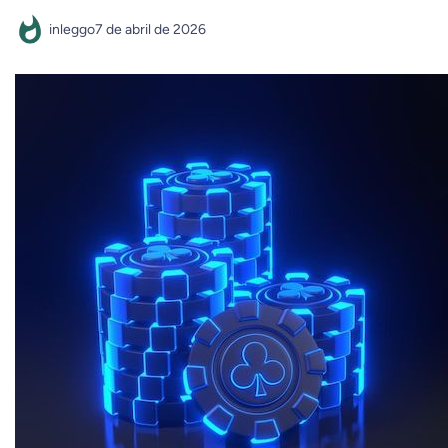
inleggo
7 de abril de 2026