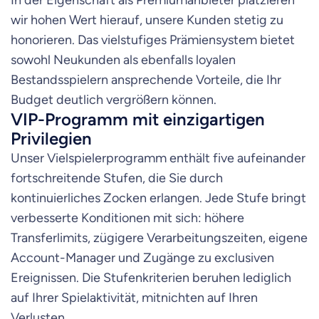
In der Eigenschaft als Premiumanbieter platzieren
wir hohen Wert hierauf, unsere Kunden stetig zu
honorieren. Das vielstufiges Prämiensystem bietet
sowohl Neukunden als ebenfalls loyalen
Bestandsspielern ansprechende Vorteile, die Ihr
Budget deutlich vergrößern können.
VIP-Programm mit einzigartigen
Privilegien
Unser Vielspielerprogramm enthält five aufeinander
fortschreitende Stufen, die Sie durch
kontinuierliches Zocken erlangen. Jede Stufe bringt
verbesserte Konditionen mit sich: höhere
Transferlimits, zügigere Verarbeitungszeiten, eigene
Account-Manager und Zugänge zu exclusiven
Ereignissen. Die Stufenkriterien beruhen lediglich
auf Ihrer Spielaktivität, mitnichten auf Ihren
Verlusten.