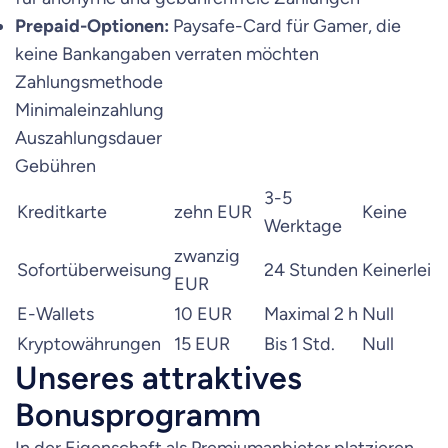
Prepaid-Optionen:
Paysafe-Card für Gamer, die
keine Bankangaben verraten möchten
Zahlungsmethode
Minimaleinzahlung
Auszahlungsdauer
Gebühren
3-5
Kreditkarte
zehn EUR
Keine
Werktage
zwanzig
Sofortüberweisung
24 Stunden
Keinerlei
EUR
E-Wallets
10 EUR
Maximal 2 h
Null
Kryptowährungen
15 EUR
Bis 1 Std.
Null
Unseres attraktives
Bonusprogramm