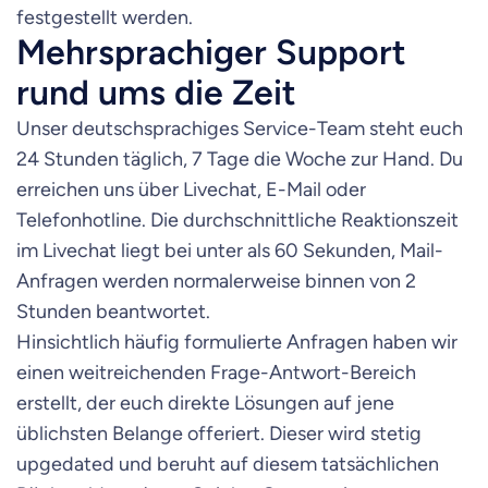
festgestellt werden.
Mehrsprachiger Support
rund ums die Zeit
Unser deutschsprachiges Service-Team steht euch
24 Stunden täglich, 7 Tage die Woche zur Hand. Du
erreichen uns über Livechat, E-Mail oder
Telefonhotline. Die durchschnittliche Reaktionszeit
im Livechat liegt bei unter als 60 Sekunden, Mail-
Anfragen werden normalerweise binnen von 2
Stunden beantwortet.
Hinsichtlich häufig formulierte Anfragen haben wir
einen weitreichenden Frage-Antwort-Bereich
erstellt, der euch direkte Lösungen auf jene
üblichsten Belange offeriert. Dieser wird stetig
upgedated und beruht auf diesem tatsächlichen