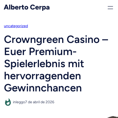
Saltar
al
contenido
uncategorized
Crowngreen Casino –
Euer Premium-
Spielerlebnis mit
hervorragenden
Gewinnchancen
inleggo
7 de abril de 2026