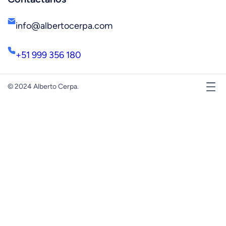
info@albertocerpa.com
+51 999 356 180
© 2024 Alberto Cerpa.