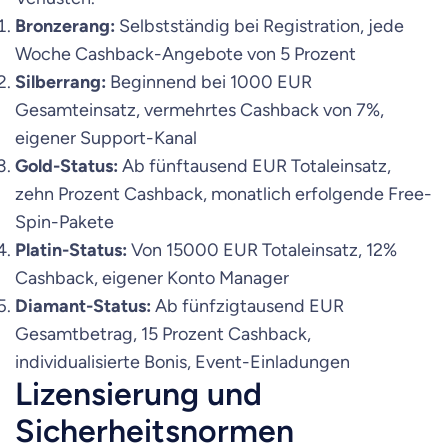
Bronzerang:
Selbstständig bei Registration, jede
Woche Cashback-Angebote von 5 Prozent
Silberrang:
Beginnend bei 1000 EUR
Gesamteinsatz, vermehrtes Cashback von 7%,
eigener Support-Kanal
Gold-Status:
Ab fünftausend EUR Totaleinsatz,
zehn Prozent Cashback, monatlich erfolgende Free-
Spin-Pakete
Platin-Status:
Von 15000 EUR Totaleinsatz, 12%
Cashback, eigener Konto Manager
Diamant-Status:
Ab fünfzigtausend EUR
Gesamtbetrag, 15 Prozent Cashback,
individualisierte Bonis, Event-Einladungen
Lizensierung und
Sicherheitsnormen