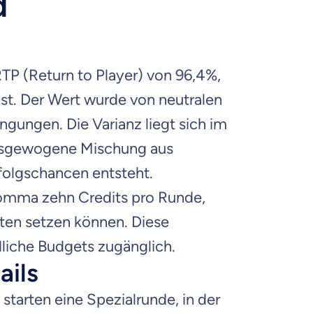
d
TP (Return to Player) von 96,4%,
ist. Der Wert wurde von neutralen
ingungen. Die Varianz liegt sich im
ausgewogene Mischung aus
olgschancen entsteht.
 Komma zehn Credits pro Runde,
iten setzen können. Diese
liche Budgets zugänglich.
ails
starten eine Spezialrunde, in der