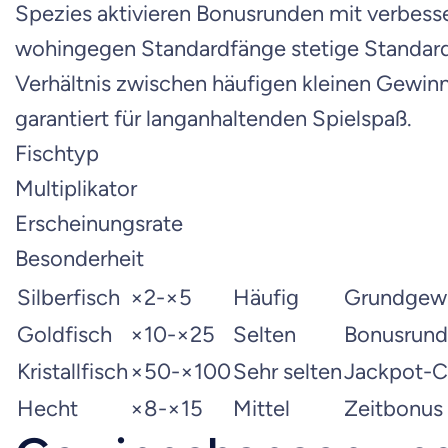
Spezies aktivieren Bonusrunden mit verbess
wohingegen Standardfänge stetige Standard
Verhältnis zwischen häufigen kleinen Gewi
garantiert für langanhaltenden Spielspaß.
Fischtyp
Multiplikator
Erscheinungsrate
Besonderheit
Silberfisch
×2-×5
Häufig
Grundgew
Goldfisch
×10-×25
Selten
Bonusrund
Kristallfisch
×50-×100
Sehr selten
Jackpot-
Hecht
×8-×15
Mittel
Zeitbonus