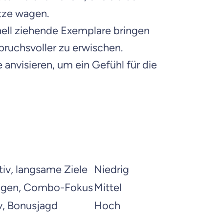
ätze wagen.
nell ziehende Exemplare bringen
pruchsvoller zu erwischen.
anvisieren, um ein Gefühl für die
iv, langsame Ziele
Niedrig
gen, Combo-Fokus
Mittel
v, Bonusjagd
Hoch