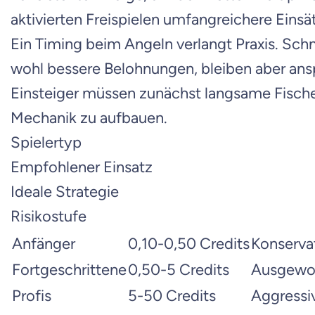
aktivierten Freispielen umfangreichere Eins
Ein Timing beim Angeln verlangt Praxis. Sch
wohl bessere Belohnungen, bleiben aber ans
Einsteiger müssen zunächst langsame Fische 
Mechanik zu aufbauen.
Spielertyp
Empfohlener Einsatz
Ideale Strategie
Risikostufe
Anfänger
0,10-0,50 Credits
Konservat
Fortgeschrittene
0,50-5 Credits
Ausgewo
Profis
5-50 Credits
Aggressi