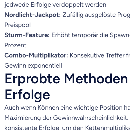
jedwede Erfolge verdoppelt werden
Nordlicht-Jackpot:
Zufällig ausgelöste Pro
Preispool
Sturm-Feature:
Erhöht temporär die Spawn-
Prozent
Combo-Multiplikator:
Konsekutive Treffer f
Gewinn exponentiell
Erprobte Methoden 
Erfolge
Auch wenn Können eine wichtige Position hat,
Maximierung der Gewinnwahrscheinlichkeit. G
konsistente Erfolge, um den Kettenmultiplika