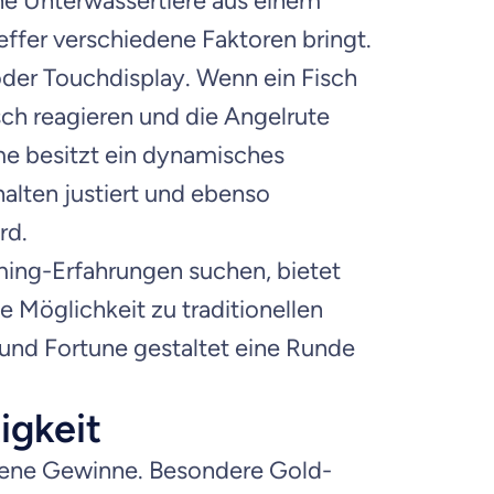
ne Unterwassertiere aus einem
effer verschiedene Faktoren bringt.
oder Touchdisplay. Wenn ein Fisch
asch reagieren und die Angelrute
ame besitzt ein dynamisches
alten justiert und ebenso
rd.
ming-Erfahrungen suchen, bietet
e Möglichkeit zu traditionellen
und Fortune gestaltet eine Runde
igkeit
edene Gewinne. Besondere Gold-