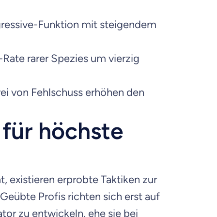
gressive-Funktion mit steigendem
Rate rarer Spezies um vierzig
rei von Fehlschuss erhöhen den
für höchste
 existieren erprobte Taktiken zur
eübte Profis richten sich erst auf
tor zu entwickeln, ehe sie bei