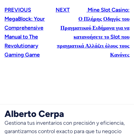
PREVIOUS
NEXT
Mine Slot Casino:
MegaBlock: Your
Ο Πλήρης Οδηγός του
Comprehensive
Πραγματικού Ειδήμονα για να
Manual to The
κατανοήσετε το Slot που
Revolutionary
πραγματικά Αλλάζει όλους τους
Gaming Game
Κανόνες
Gestiona tus inventarios con precisión y eficiencia,
garantizamos control exacto para que tu negocio