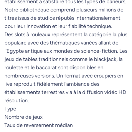
établissement à satisfaire tous les types de parieurs.
Notre bibliothèque comprend plusieurs millions de
titres issus de studios réputés internationalement
pour leur innovation et leur fiabilité technique.
Des slots à rouleaux représentent la catégorie la plus
populaire avec des thématiques variées allant de
l’Egypte antique aux mondes de science-fiction. Les
jeux de tables traditionnels comme le blackjack, la
roulette et le baccarat sont disponibles en
nombreuses versions. Un format avec croupiers en
live reproduit fidèlement l’ambiance des
établissements terrestres via à la diffusion vidéo HD
résolution.
Type
Nombre de jeux
Taux de reversement médian