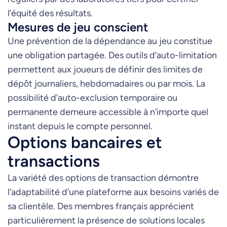
l’équité des résultats.
Mesures de jeu conscient
Une prévention de la dépendance au jeu constitue
une obligation partagée. Des outils d’auto-limitation
permettent aux joueurs de définir des limites de
dépôt journaliers, hebdomadaires ou par mois. La
possibilité d’auto-exclusion temporaire ou
permanente demeure accessible à n’importe quel
instant depuis le compte personnel.
Options bancaires et
transactions
La variété des options de transaction démontre
l’adaptabilité d’une plateforme aux besoins variés de
sa clientèle. Des membres français apprécient
particulièrement la présence de solutions locales