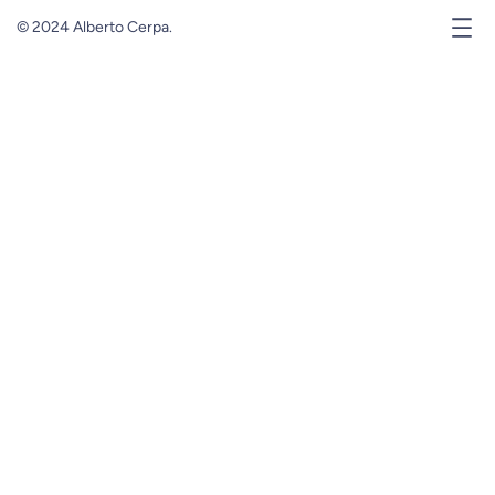
© 2024 Alberto Cerpa.