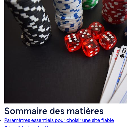
Sommaire des matières
Paramètres essentiels pour choisir une site fiable