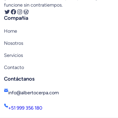
funcione sin contratiempos.
Twitter
Facebook
Instagram
WordPress
Compañia
Home
Nosotros
Servicios
Contacto
Contáctanos
info@albertocerpa.com
+51 999 356 180