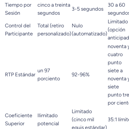
Tiempo por
cinco a treinta
30 a 60
3-5 segundos
Sesión
segundos
segundo
Limitado
Control del
Total (retiro
Nulo
(opción
Participante
personalizado)
(automatizado)
anticipad
noventa 
cuatro
punto
un 97
siete a
RTP Estándar
92-96%
porciento
noventa 
siete
punto tr
por cient
Limitado
Coeficiente
Ilimitado
(cinco mil
35:1 límit
Superior
potencial
equis estándar)