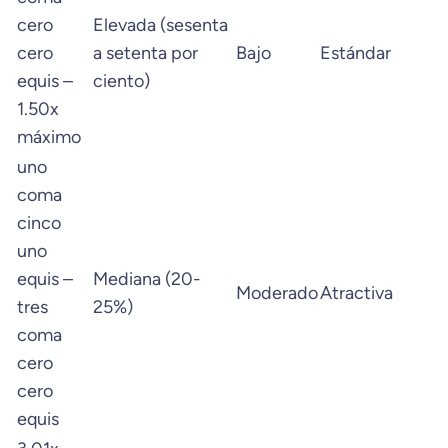
cero
Elevada (sesenta
cero
a setenta por
Bajo
Estándar
equis –
ciento)
1.50x
máximo
uno
coma
cinco
uno
equis –
Mediana (20-
Moderado
Atractiva
tres
25%)
coma
cero
cero
equis