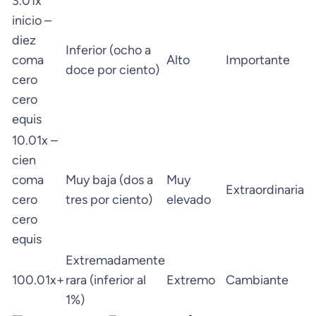
3.01x
inicio –
diez
Inferior (ocho a
coma
Alto
Importante
doce por ciento)
cero
cero
equis
10.01x –
cien
coma
Muy baja (dos a
Muy
Extraordinaria
cero
tres por ciento)
elevado
cero
equis
Extremadamente
100.01x+
rara (inferior al
Extremo
Cambiante
1%)