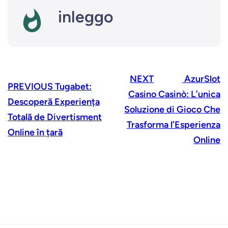
inleggo
NEXT
AzurSlot
PREVIOUS
Tugabet:
Casino Casinò: L’unica
Descoperă Experiența
Soluzione di Gioco Che
Totală de Divertisment
Trasforma l’Esperienza
Online în țară
Online