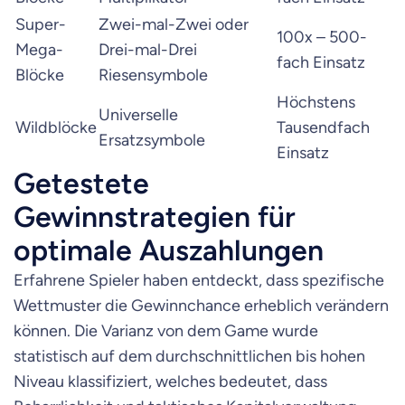
Super-
Zwei-mal-Zwei oder
100x – 500-
Mega-
Drei-mal-Drei
fach Einsatz
Blöcke
Riesensymbole
Höchstens
Universelle
Wildblöcke
Tausendfach
Ersatzsymbole
Einsatz
Getestete
Gewinnstrategien für
optimale Auszahlungen
Erfahrene Spieler haben entdeckt, dass spezifische
Wettmuster die Gewinnchance erheblich verändern
können. Die Varianz von dem Game wurde
statistisch auf dem durchschnittlichen bis hohen
Niveau klassifiziert, welches bedeutet, dass