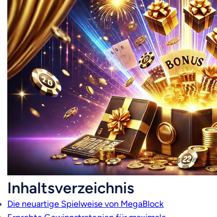
Inhaltsverzeichnis
Die neuartige Spielweise von MegaBlock