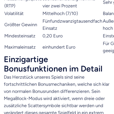
Sehr 
(RTP)
vier zwei Prozent
Volatilität
Mittelhoch (7/10)
Balan
Fünfundzwanzigtausendfach
Auße
Größter Gewinn
Einsatz
hoch
Mindesteinsatz
0,20 Euro
Einst
Für 
Maximaleinsatz
einhundert Euro
geei
Einzigartige
Bonusfunktionen im Detail
Das Herzstück unseres Spiels sind seine
fortschrittlichen Bonusmechaniken, welche sich klar
von normalen Bonusrunden differenzieren. Sein
MegaBlock-Modus wird aktiviert, wenn dreie oder
zusätzliche Scattersymbole sichtbar werden und
verändert dieses gesamte Spielfeld in ein extrem