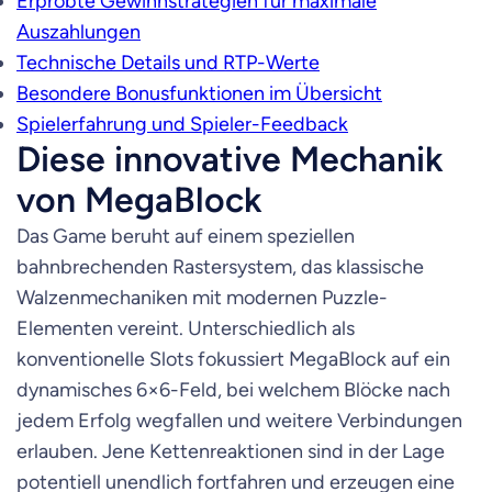
Erprobte Gewinnstrategien für maximale
Auszahlungen
Technische Details und RTP-Werte
Besondere Bonusfunktionen im Übersicht
Spielerfahrung und Spieler-Feedback
Diese innovative Mechanik
von MegaBlock
Das Game beruht auf einem speziellen
bahnbrechenden Rastersystem, das klassische
Walzenmechaniken mit modernen Puzzle-
Elementen vereint. Unterschiedlich als
konventionelle Slots fokussiert MegaBlock auf ein
dynamisches 6×6-Feld, bei welchem Blöcke nach
jedem Erfolg wegfallen und weitere Verbindungen
erlauben. Jene Kettenreaktionen sind in der Lage
potentiell unendlich fortfahren und erzeugen eine