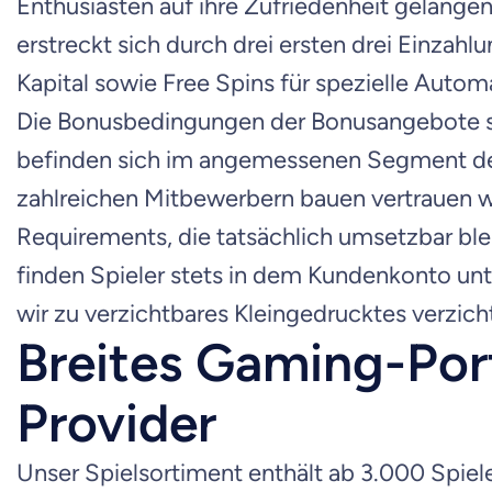
Enthusiasten auf ihre Zufriedenheit gelang
erstreckt sich durch drei ersten drei Einzah
Kapital sowie Free Spins für spezielle Autom
Die Bonusbedingungen der Bonusangebote si
befinden sich im angemessenen Segment der 
zahlreichen Mitbewerbern bauen vertrauen wi
Requirements, die tatsächlich umsetzbar ble
finden Spieler stets in dem Kundenkonto u
wir zu verzichtbares Kleingedrucktes verzich
Breites Gaming-Port
Provider
Unser Spielsortiment enthält ab 3.000 Spiel