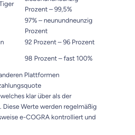
Tiger
Prozent – 99,5%
97% – neunundneunzig
Prozent
in
92 Prozent – 96 Prozent
98 Prozent – fast 100%
n anderen Plattformen
szahlungsquote
welches klar über als der
t. Diese Werte werden regelmäßig
lsweise e-COGRA kontrolliert und