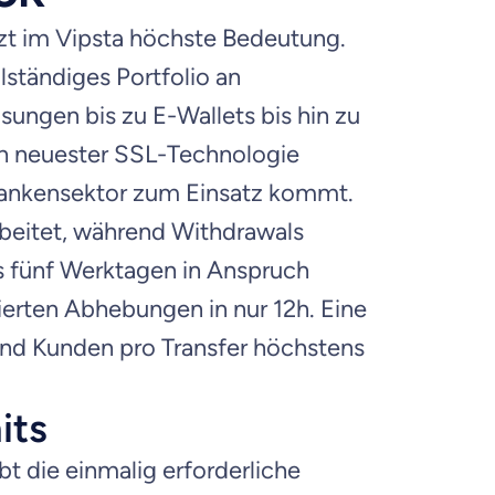
tzt im Vipsta höchste Bedeutung.
llständiges Portfolio an
sungen bis zu E-Wallets bis hin zu
h neuester SSL-Technologie
 Bankensektor zum Einsatz kommt.
rbeitet, während Withdrawals
s fünf Werktagen in Anspruch
ierten Abhebungen in nur 12h. Eine
nd Kunden pro Transfer höchstens
its
t die einmalig erforderliche