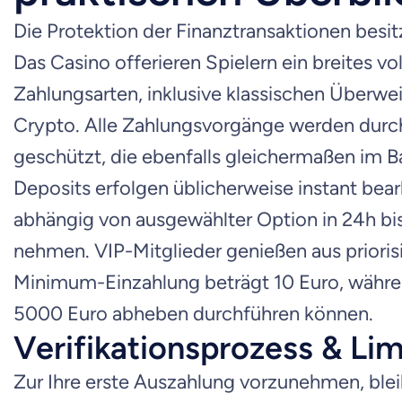
Die Protektion der Finanztransaktionen besi
Das Casino offerieren Spielern ein breites vo
Zahlungsarten, inklusive klassischen Überwei
Crypto. Alle Zahlungsvorgänge werden durc
geschützt, die ebenfalls gleichermaßen im
Deposits erfolgen üblicherweise instant bea
abhängig von ausgewählter Option in 24h bi
nehmen. VIP-Mitglieder genießen aus prioris
Minimum-Einzahlung beträgt 10 Euro, währe
5000 Euro abheben durchführen können.
Verifikationsprozess & Lim
Zur Ihre erste Auszahlung vorzunehmen, bleib