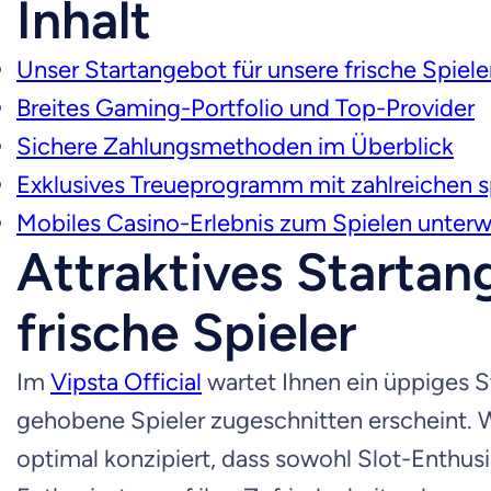
Inhalt
Unser Startangebot für unsere frische Spiele
Breites Gaming-Portfolio und Top-Provider
Sichere Zahlungsmethoden im Überblick
Exklusives Treueprogramm mit zahlreichen sp
Mobiles Casino-Erlebnis zum Spielen unter
Attraktives Startang
frische Spieler
Im
Vipsta Official
wartet Ihnen ein üppiges S
gehobene Spieler zugeschnitten erscheint.
optimal konzipiert, dass sowohl Slot-Enthu