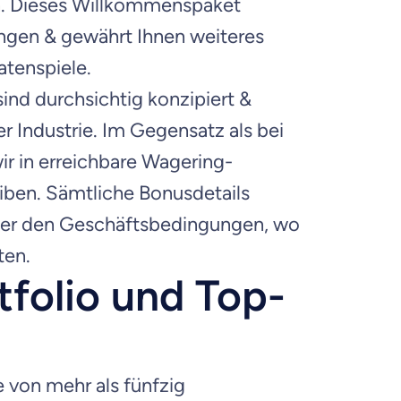
en. Dieses Willkommenspaket
lungen & gewährt Ihnen weiteres
atenspiele.
nd durchsichtig konzipiert &
Industrie. Im Gegensatz als bei
r in erreichbare Wagering-
iben. Sämtliche Bonusdetails
nter den Geschäftsbedingungen, wo
ten.
folio und Top-
e von mehr als fünfzig