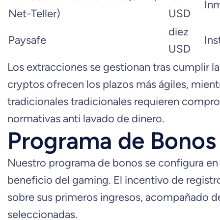
In
Net-Teller)
USD
diez
Paysafe
Ins
USD
Los extracciones se gestionan tras cumplir l
cryptos ofrecen los plazos más ágiles, mien
tradicionales tradicionales requieren compr
normativas anti lavado de dinero.
Programa de Bonos
Nuestro programa de bonos se configura en d
beneficio del gaming. El incentivo de registr
sobre sus primeros ingresos, acompañado de t
seleccionadas.