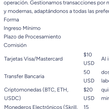
operación. Gestionamos transacciones por 
y modernas, adaptándonos a todas las prefer
Forma
Ingreso Mínimo
Plazo de Procesamiento
Comisión
$10
Tarjetas Visa/Mastercard
Al 
USD
50
dos
Transfer Bancaria
USD
lab
Criptomonedas (BTC, ETH,
$20
qui
USDC)
USD
mi
Monederos Electrónicos (Skrill,
15