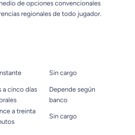
medio de opciones convencionales
encias regionales de todo jugador.
instante
Sin cargo
 a cinco días
Depende según
orales
banco
nce a treinta
Sin cargo
nutos