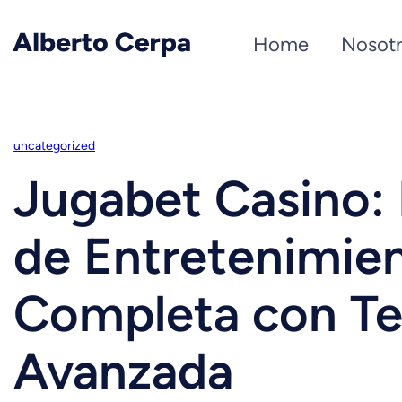
Saltar
Home
Nosot
al
contenido
uncategorized
Jugabet Casino: 
de Entretenimie
Completa con Te
Avanzada