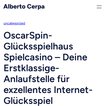
Saltar
al
contenido
uncategorized
OscarSpin-
Glücksspielhaus
Spielcasino – Deine
Erstklassige-
Anlaufstelle für
exzellentes Internet-
Glücksspiel