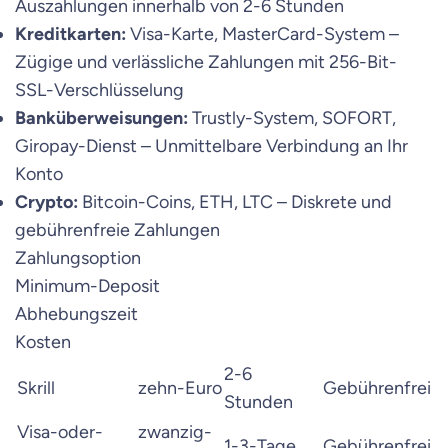
Auszahlungen innerhalb von 2-6 Stunden
Kreditkarten:
Visa-Karte, MasterCard-System –
Zügige und verlässliche Zahlungen mit 256-Bit-
SSL-Verschlüsselung
Banküberweisungen:
Trustly-System, SOFORT,
Giropay-Dienst – Unmittelbare Verbindung an Ihr
Konto
Crypto:
Bitcoin-Coins, ETH, LTC – Diskrete und
gebührenfreie Zahlungen
Zahlungsoption
Minimum-Deposit
Abhebungszeit
Kosten
2-6
Skrill
zehn-Euro
Gebührenfrei
Stunden
Visa-oder-
zwanzig-
1-3-Tage
Gebührenfrei