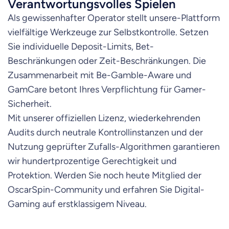
Verantwortungsvolles Spielen
Als gewissenhafter Operator stellt unsere-Plattform
vielfältige Werkzeuge zur Selbstkontrolle. Setzen
Sie individuelle Deposit-Limits, Bet-
Beschränkungen oder Zeit-Beschränkungen. Die
Zusammenarbeit mit Be-Gamble-Aware und
GamCare betont Ihres Verpflichtung für Gamer-
Sicherheit.
Mit unserer offiziellen Lizenz, wiederkehrenden
Audits durch neutrale Kontrollinstanzen und der
Nutzung geprüfter Zufalls-Algorithmen garantieren
wir hundertprozentige Gerechtigkeit und
Protektion. Werden Sie noch heute Mitglied der
OscarSpin-Community und erfahren Sie Digital-
Gaming auf erstklassigem Niveau.