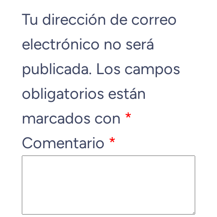
Tu dirección de correo
electrónico no será
publicada.
Los campos
obligatorios están
marcados con
*
Comentario
*