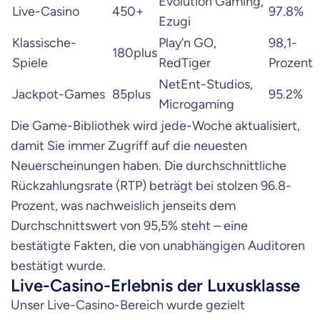
Evolution Gaming,
Live-Casino
450+
97.8%
Ezugi
Klassische-
Play’n GO,
98,1-
180plus
Spiele
RedTiger
Prozent
NetEnt-Studios,
Jackpot-Games
85plus
95.2%
Microgaming
Die Game-Bibliothek wird jede-Woche aktualisiert,
damit Sie immer Zugriff auf die neuesten
Neuerscheinungen haben. Die durchschnittliche
Rückzahlungsrate (RTP) beträgt bei stolzen 96.8-
Prozent, was nachweislich jenseits dem
Durchschnittswert von 95,5% steht – eine
bestätigte Fakten, die von unabhängigen Auditoren
bestätigt wurde.
Live-Casino-Erlebnis der Luxusklasse
Unser Live-Casino-Bereich wurde gezielt