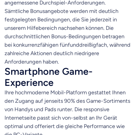
angemessene Durchspiel-Anforderungen.
Sämtliche Bonusangebote werden mit deutlich
festgelegten Bedingungen, die Sie jederzeit in
unserem Hilfebereich nachsehen können. Die
durchschnittlichen Bonus-Bedingungen betragen
bei konkurrenzfähigen fünfunddreißigfach, während
zahlreiche Aktionen deutlich niedrigere
Anforderungen haben.
Smartphone Game-
Experience
Ihre hochmoderne Mobil-Platform gestattet Ihnen
den Zugang auf jenseits 90% des Game-Sortiments
von Handys und Pads runter. Die responsive
Internetseite passt sich von-selbst an Ihr Gerät
optimal und offeriert die gleiche Performance wie
die PC-Variante.