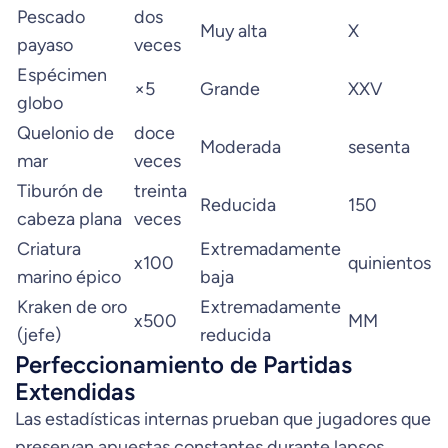
Pescado
dos
Muy alta
X
payaso
veces
Espécimen
×5
Grande
XXV
globo
Quelonio de
doce
Moderada
sesenta
mar
veces
Tiburón de
treinta
Reducida
150
cabeza plana
veces
Criatura
Extremadamente
x100
quinientos
marino épico
baja
Kraken de oro
Extremadamente
x500
MM
(jefe)
reducida
Perfeccionamiento de Partidas
Extendidas
Las estadísticas internas prueban que jugadores que
preservan apuestas constantes durante lapsos