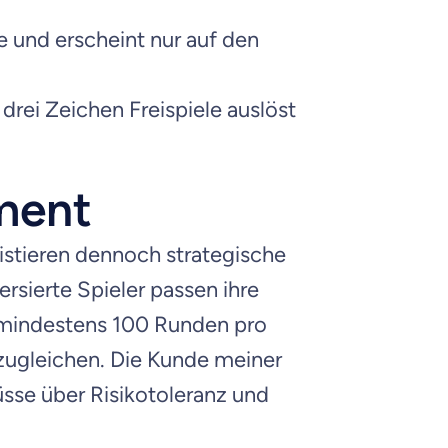
e und erscheint nur auf den
drei Zeichen Freispiele auslöst
ment
xistieren dennoch strategische
sierte Spieler passen ihre
 mindestens 100 Runden pro
zugleichen. Die Kunde meiner
üsse über Risikotoleranz und