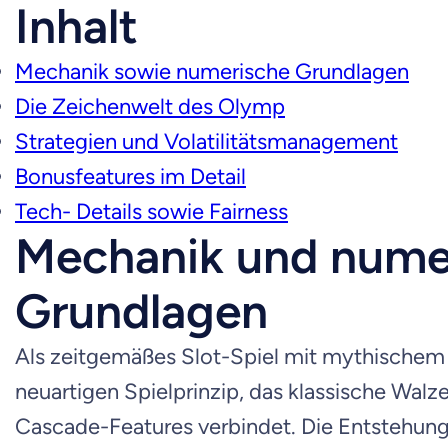
Inhalt
Mechanik sowie numerische Grundlagen
Die Zeichenwelt des Olymp
Strategien und Volatilitätsmanagement
Bonusfeatures im Detail
Tech- Details sowie Fairness
Mechanik und nume
Grundlagen
Als zeitgemäßes Slot-Spiel mit mythischem 
neuartigen Spielprinzip, das klassische Wa
Cascade-Features verbindet. Die Entstehung