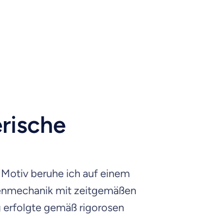
rische
Motiv beruhe ich auf einem
lzenmechanik mit zeitgemäßen
 erfolgte gemäß rigorosen