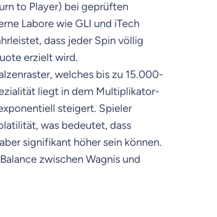
rn to Player) bei geprüften
terne Labore wie GLI und iTech
rleistet, dass jeder Spin völlig
uote erzielt wird.
alzenraster, welches bis zu 15.000-
ialität liegt in dem Multiplikator-
ponentiell steigert. Spieler
latilität, was bedeutet, dass
aber signifikant höher sein können.
e Balance zwischen Wagnis und