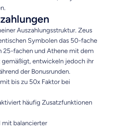
n.
szahlungen
meiner Auszahlungsstruktur. Zeus
identischen Symbolen das 50-fache
em 25-fachen und Athene mit dem
 gemäßigt, entwickeln jedoch ihr
während der Bonusrunden.
it bis zu 50x Faktor bei
ktiviert häufig Zusatzfunktionen
mit balancierter