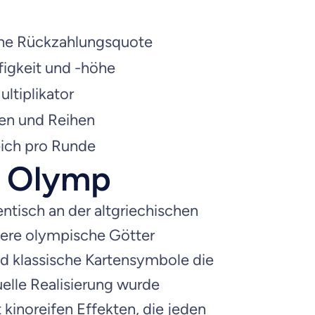
he Rückzahlungsquote
igkeit und -höhe
ltiplikator
en und Reihen
eich pro Runde
s Olymp
entisch an der altgriechischen
tere olympische Götter
d klassische Kartensymbole die
uelle Realisierung wurde
kinoreifen Effekten, die jeden