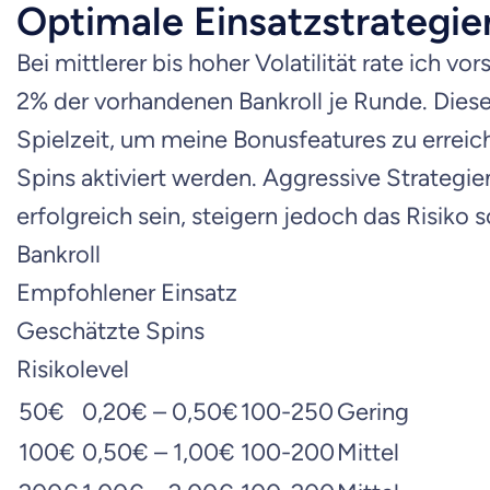
Optimale Einsatzstrategie
Bei mittlerer bis hoher Volatilität rate ich v
2% der vorhandenen Bankroll je Runde. Diese
Spielzeit, um meine Bonusfeatures zu erreich
Spins aktiviert werden. Aggressive Strategi
erfolgreich sein, steigern jedoch das Risiko s
Bankroll
Empfohlener Einsatz
Geschätzte Spins
Risikolevel
50€
0,20€ – 0,50€
100-250
Gering
100€
0,50€ – 1,00€
100-200
Mittel