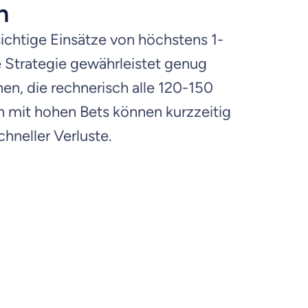
n
orsichtige Einsätze von höchstens 1-
 Strategie gewährleistet genug
en, die rechnerisch alle 120-150
en mit hohen Bets können kurzzeitig
chneller Verluste.