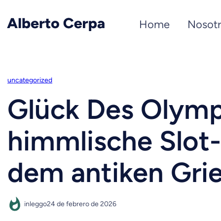
Saltar
Home
Nosot
al
contenido
uncategorized
Glück Des Olymp
himmlische Slot-
dem antiken Gri
inleggo
24 de febrero de 2026