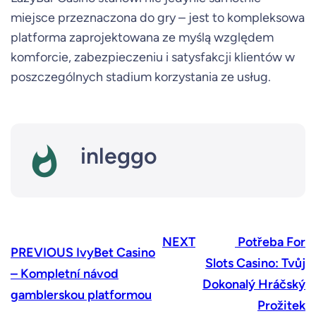
miejsce przeznaczona do gry – jest to kompleksowa
platforma zaprojektowana ze myślą względem
komforcie, zabezpieczeniu i satysfakcji klientów w
poszczególnych stadium korzystania ze usług.
inleggo
NEXT
Potřeba For
PREVIOUS
IvyBet Casino
Slots Casino: Tvůj
– Kompletní návod
Dokonalý Hráčský
gamblerskou platformou
Prožitek