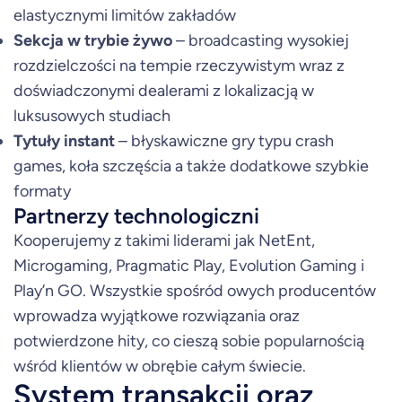
elastycznymi limitów zakładów
Sekcja w trybie żywo
– broadcasting wysokiej
rozdzielczości na tempie rzeczywistym wraz z
doświadczonymi dealerami z lokalizacją w
luksusowych studiach
Tytuły instant
– błyskawiczne gry typu crash
games, koła szczęścia a także dodatkowe szybkie
formaty
Partnerzy technologiczni
Kooperujemy z takimi liderami jak NetEnt,
Microgaming, Pragmatic Play, Evolution Gaming i
Play’n GO. Wszystkie spośród owych producentów
wprowadza wyjątkowe rozwiązania oraz
potwierdzone hity, co cieszą sobie popularnością
wśród klientów w obrębie całym świecie.
System transakcji oraz