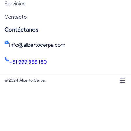
Servicios
Contacto
Contáctanos
info@albertocerpa.com
+51 999 356 180
© 2024 Alberto Cerpa.