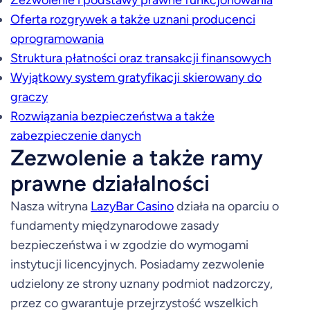
Zezwolenie i podstawy prawne funkcjonowania
Oferta rozgrywek a także uznani producenci
oprogramowania
Struktura płatności oraz transakcji finansowych
Wyjątkowy system gratyfikacji skierowany do
graczy
Rozwiązania bezpieczeństwa a także
zabezpieczenie danych
Zezwolenie a także ramy
prawne działalności
Nasza witryna
LazyBar Casino
działa na oparciu o
fundamenty międzynarodowe zasady
bezpieczeństwa i w zgodzie do wymogami
instytucji licencyjnych. Posiadamy zezwolenie
udzielony ze strony uznany podmiot nadzorczy,
przez co gwarantuje przejrzystość wszelkich