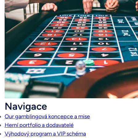
Navigace
Our gamblingová koncepce a mise
Herní portfolio a dodavatelé
Výhodový program a VIP schéma