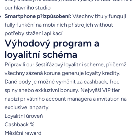
our hlavního studio
Smartphone přizpůsobení:
Všechny tituly fungují
fully funkční na mobilních přístrojích without
potřeby stažení aplikací
Výhodový program a
loyalitní schéma
Připravili our šestifázový loyalitní scheme, přičemž
všechny sázená koruna generuje loyalty kredity.
Dané body je možné vyměnit za cashback, free
spiny anebo exkluzivní bonusy. Nejvyšší VIP tier
nabízí privátního account managera a invitation na
exclusive lanparty.
Loyalitní úroveň
Cashback %
Měsíční reward