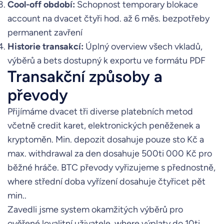
Cool-off období:
Schopnost temporary blokace
account na dvacet čtyři hod. až 6 měs. bezpotřeby
permanent zavření
Historie transakcí:
Úplný overview všech vkladů,
výběrů a bets dostupný k exportu ve formátu PDF
Transakční způsoby a
převody
Přijímáme dvacet tři diverse platebních metod
včetně credit karet, elektronických peněženek a
kryptoměn. Min. depozit dosahuje pouze sto Kč a
max. withdrawal za den dosahuje 500ti 000 Kč pro
běžné hráče. BTC převody vyřizujeme s přednostně,
where střední doba vyřízení dosahuje čtyřicet pět
min..
Zavedli jsme system okamžitých výběrů pro
ověřené loyalitní uživatele, where výplaty do 10ti