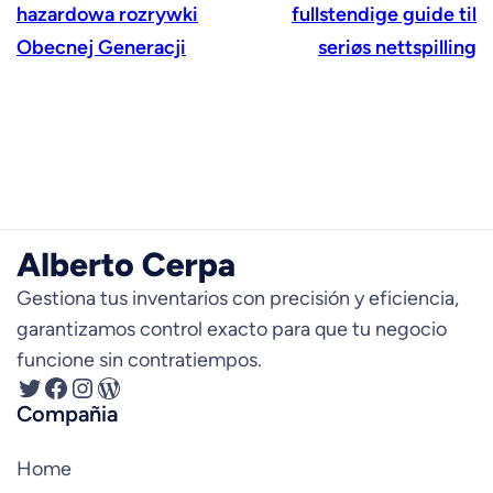
hazardowa rozrywki
fullstendige guide til
Obecnej Generacji
seriøs nettspilling
Gestiona tus inventarios con precisión y eficiencia,
garantizamos control exacto para que tu negocio
funcione sin contratiempos.
Twitter
Facebook
Instagram
WordPress
Compañia
Home