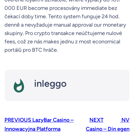
000 EUR become procesovány immediate bez
čekací doby time. Tento system funguje 24 hod.
denně a nevyžaduje manual approval our monetary
skupiny. Pro crypto transakce neúčtujeme nulové
fees, což ze nás makes jednu z most economical
portálů pro BTC hráče.
inleggo
PREVIOUS
LazyBar Casino –
NEXT
NV
Innowacyjna Platforma
Casino – Din egen