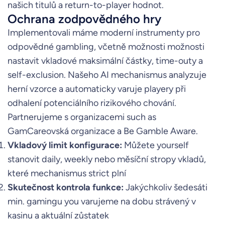
našich titulů a return-to-player hodnot.
Ochrana zodpovědného hry
Implementovali máme moderní instrumenty pro
odpovědné gambling, včetně možnosti možnosti
nastavit vkladové maksimální částky, time-outy a
self-exclusion. Našeho AI mechanismus analyzuje
herní vzorce a automaticky varuje playery při
odhalení potenciálního rizikového chování.
Partnerujeme s organizacemi such as
GamCareovská organizace a Be Gamble Aware.
Vkladový limit konfigurace:
Můžete yourself
stanovit daily, weekly nebo měsíční stropy vkladů,
které mechanismus strict plní
Skutečnost kontrola funkce:
Jakýchkoliv šedesáti
min. gamingu you varujeme na dobu strávený v
kasinu a aktuální zůstatek