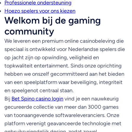
Professionele ondersteuning
Hoezo spelers voor ons kiezen
Welkom bij de gaming
community
We leveren een premium online casinobeleving die
speciaal is ontwikkeld voor Nederlandse spelers die
op jacht zijn op opwinding, veiligheid en
topkwaliteit entertainment. Sinds onze oprichting
hebben we onszelf gecommitteerd aan het bieden
van een speelplatform waar beveiliging, integriteit
en speelgenot centraal staan.
Bij
Bet Spino casino login
vind je een nauwkeurig
gecureerde collectie van meer dan 3000 games
van toonaangevende softwareleveranciers. Onze
platform verenigt geavanceerde technologie met
gebruiksvriendelijk design, zodat zowel