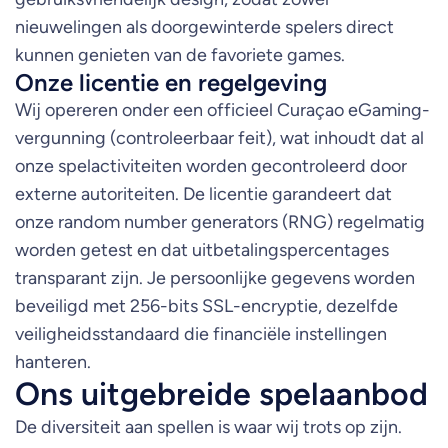
nieuwelingen als doorgewinterde spelers direct
kunnen genieten van de favoriete games.
Onze licentie en regelgeving
Wij opereren onder een officieel Curaçao eGaming-
vergunning (controleerbaar feit), wat inhoudt dat al
onze spelactiviteiten worden gecontroleerd door
externe autoriteiten. De licentie garandeert dat
onze random number generators (RNG) regelmatig
worden getest en dat uitbetalingspercentages
transparant zijn. Je persoonlijke gegevens worden
beveiligd met 256-bits SSL-encryptie, dezelfde
veiligheidsstandaard die financiële instellingen
hanteren.
Ons uitgebreide spelaanbod
De diversiteit aan spellen is waar wij trots op zijn.