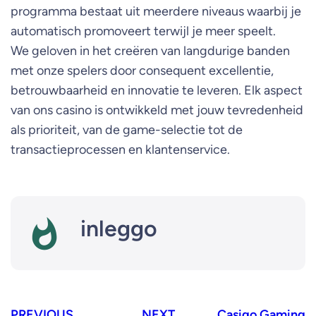
programma bestaat uit meerdere niveaus waarbij je
automatisch promoveert terwijl je meer speelt.
We geloven in het creëren van langdurige banden
met onze spelers door consequent excellentie,
betrouwbaarheid en innovatie te leveren. Elk aspect
van ons casino is ontwikkeld met jouw tevredenheid
als prioriteit, van de game-selectie tot de
transactieprocessen en klantenservice.
inleggo
PREVIOUS
NEXT
Casigo Gaming