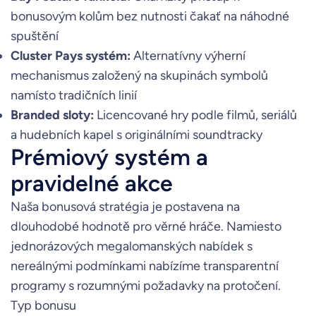
bonusovým kolům bez nutnosti čakať na náhodné
spuštění
Cluster Pays systém:
Alternatívny výherní
mechanismus založený na skupinách symbolů
namísto tradičních linií
Branded sloty:
Licencované hry podle filmů, seriálů
a hudebních kapel s originálními soundtracky
Prémiový systém a
pravidelné akce
Naša bonusová stratégia je postavena na
dlouhodobé hodnotě pro věrné hráče. Namiesto
jednorázových megalomanských nabídek s
nereálnými podmínkami nabízíme transparentní
programy s rozumnými požadavky na protočení.
Typ bonusu