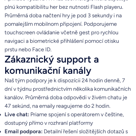
plnú kompatibilitu her bez nutnosti Flash playeru.
Průměrná doba načtení hry je pod 3 sekundy i na
pomalejším mobilnom připojení. Podporujeme
touchscreen ovládanie včetně gest pro rychlou
navigaci a biometrické přihlášení pomocí otisku
prstu nebo Face ID.
Zákaznický support a
komunikační kanály
Naš tým podpory je k dispozícii 24 hodin denně, 7
dní v týdnu prostřednictvím několika komunikačních
kanálov. Průměrná doba odpovědi v živém chatu je
47 sekúnd, na emaily reagujeme do 2 hodin.
Live chat:
Priame spojení s operátorem v češtine,
dostupný přímo v rozhraní platformy
Email podpora:
Detailní řešení složitějších dotazů s