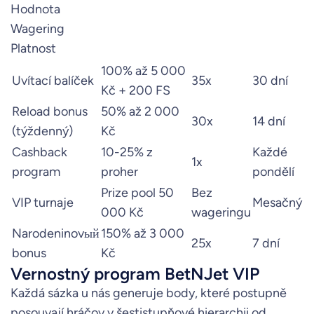
Hodnota
Wagering
Platnost
100% až 5 000
Uvítací balíček
35x
30 dní
Kč + 200 FS
Reload bonus
50% až 2 000
30x
14 dní
(týždenný)
Kč
Cashback
10-25% z
Každé
1x
program
proher
pondělí
Prize pool 50
Bez
VIP turnaje
Mesačný
000 Kč
wageringu
Narodeninovый
150% až 3 000
25x
7 dní
bonus
Kč
Vernostný program BetNJet VIP
Každá sázka u nás generuje body, které postupně
posouvají hráčov v šestistupňové hierarchii od