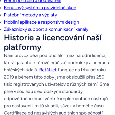
Herní portfolio a dodavatelé
Bonusový systém a pravidelné akce
Platební metody a výplaty
Mobilní aplikace a responsivní design
Zákaznický support a komunikační kanály
Historie a licencování naší
platformy
Naш provoz běží pod oficiální mezinárodní licencí,
která garantuje férové hráčské podmínky a ochranu
hráčských údajů.
BetNJet
funguje na trhu od roku
2019 a během této doby jsme obsloužili přes 250
tisíc registrovaných užívateľov z různých zemí. Sme
plně v souladu s európskymi standardy
odpovědného hraní včetně implementace nástrojů
pro nastavení limitů vkladů, sázek a herného času.
Certifikace od nezávislých auditních společností