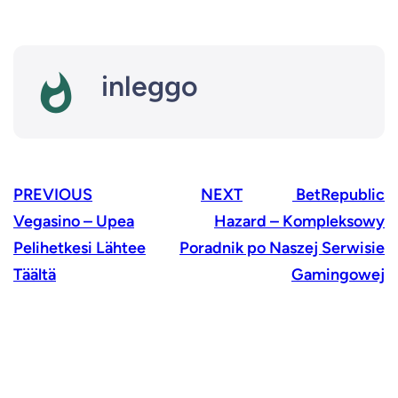
inleggo
PREVIOUS
NEXT
BetRepublic
Vegasino – Upea
Hazard – Kompleksowy
Pelihetkesi Lähtee
Poradnik po Naszej Serwisie
Täältä
Gamingowej