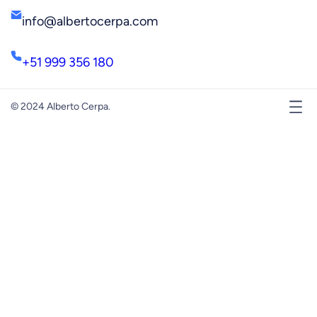
info@albertocerpa.com
+51 999 356 180
© 2024 Alberto Cerpa.