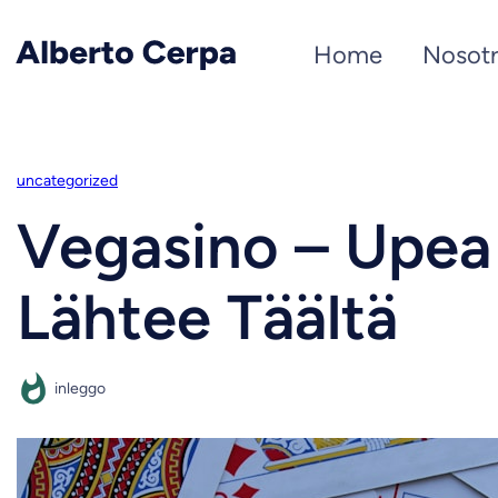
Saltar
Home
Nosot
al
contenido
uncategorized
Vegasino – Upea 
Lähtee Täältä
inleggo