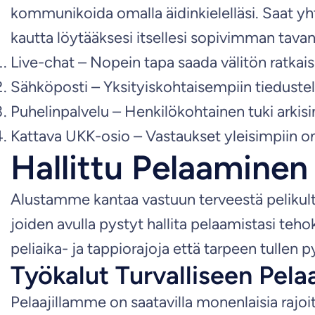
kommunikoida omalla äidinkielelläsi. Saat 
kautta löytääksesi itsellesi sopivimman tavan
Live-chat – Nopein tapa saada välitön ratkais
Sähköposti – Yksityiskohtaisempiin tiedustel
Puhelinpalvelu – Henkilökohtainen tuki arkisi
Kattava UKK-osio – Vastaukset yleisimpiin on
Hallittu Pelaaminen 
Alustamme kantaa vastuun terveestä pelikult
joiden avulla pystyt hallita pelaamistasi tehok
peliaika- ja tappiorajoja että tarpeen tullen p
Työkalut Turvalliseen Pel
Pelaajillamme on saatavilla monenlaisia rajoitu