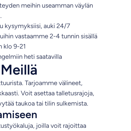
yhteyden meihin useamman väylän
.
u kysymyksiisi, auki 24/7
uihin vastaamme 2-4 tunnin sisällä
n klo 9-21
gelmiin heti saatavilla
Meillä
tuurista. Tarjoamme välineet,
kaasti. Voit asettaa talletusrajoja,
yytää taukoa tai tilin sulkemista.
aamiseen
styökaluja, joilla voit rajoittaa