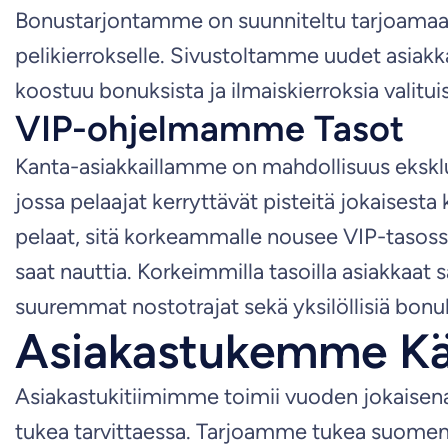
Bonustarjontamme on suunniteltu tarjoamaan 
pelikierrokselle. Sivustoltamme uudet asiakka
koostuu bonuksista ja ilmaiskierroksia valitui
VIP-ohjelmamme Tasot
Kanta-asiakkaillamme on mahdollisuus ekskl
jossa pelaajat kerryttävät pisteitä jokaisest
pelaat, sitä korkeammalle nousee VIP-tasossa
saat nauttia. Korkeimmilla tasoilla asiakkaat 
suuremmat nostotrajat sekä yksilöllisiä bonu
Asiakastukemme Käy
Asiakastukitiimimme toimii vuoden jokaisena
tukea tarvittaessa. Tarjoamme tukea suomen ki