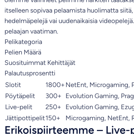
itselleen sopivaa pelaamista huolimatta siitä,
hedelmäpelejä vai uudenaikaisia videopelejä.
pelaajan vaatiman.
Pelikategoria
Pelien Määrä
Suosituimmat Kehittäjät
Palautusprosentti
Slotit
1800+
NetEnt, Microgaming, 
Pöytäpelit
300+
Evolution Gaming, Prag
Live-pelit
250+
Evolution Gaming, Ezug
Jättipottipelit
150+
Microgaming, NetEnt, 
Erikoispiirteemme – Live