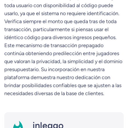
toda usuario con disponibilidad al código puede
usarlo, ya que el sistema no requiere identificación.
Verifica siempre el monto que queda tras de toda
transacción, particularmente si piensas usar el
idéntico código para diversos ingresos pequeños.
Este mecanismo de transacción prepagado
continúa obteniendo predilección entre jugadores
que valoran la privacidad, la simplicidad y el dominio
presupuestario. Su incorporación en nuestra
plataforma demuestra nuestro dedicación con
brindar posibilidades confiables que se ajusten a las
necesidades diversas de la base de clientes.
inleggo