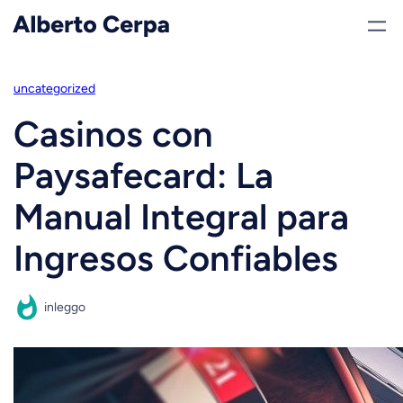
Saltar
al
contenido
uncategorized
Casinos con
Paysafecard: La
Manual Integral para
Ingresos Confiables
inleggo