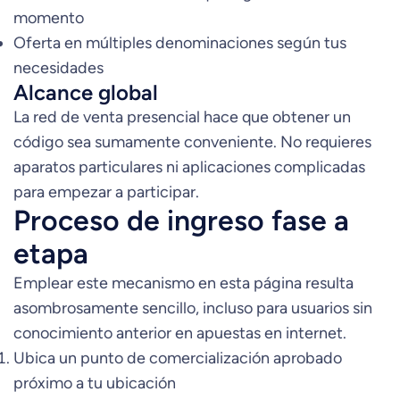
momento
Oferta en múltiples denominaciones según tus
necesidades
Alcance global
La red de venta presencial hace que obtener un
código sea sumamente conveniente. No requieres
aparatos particulares ni aplicaciones complicadas
para empezar a participar.
Proceso de ingreso fase a
etapa
Emplear este mecanismo en esta página resulta
asombrosamente sencillo, incluso para usuarios sin
conocimiento anterior en apuestas en internet.
Ubica un punto de comercialización aprobado
próximo a tu ubicación