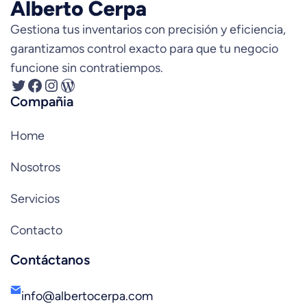
Gestiona tus inventarios con precisión y eficiencia,
garantizamos control exacto para que tu negocio
funcione sin contratiempos.
Twitter
Facebook
Instagram
WordPress
Compañia
Home
Nosotros
Servicios
Contacto
Contáctanos
info@albertocerpa.com