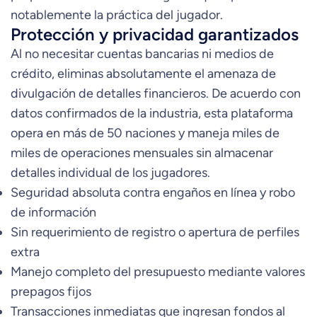
notablemente la práctica del jugador.
Protección y privacidad garantizados
Al no necesitar cuentas bancarias ni medios de
crédito, eliminas absolutamente el amenaza de
divulgación de detalles financieros. De acuerdo con
datos confirmados de la industria, esta plataforma
opera en más de 50 naciones y maneja miles de
miles de operaciones mensuales sin almacenar
detalles individual de los jugadores.
Seguridad absoluta contra engaños en línea y robo
de información
Sin requerimiento de registro o apertura de perfiles
extra
Manejo completo del presupuesto mediante valores
prepagos fijos
Transacciones inmediatas que ingresan fondos al