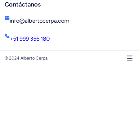
Contáctanos
info@albertocerpa.com
+51 999 356 180
© 2024 Alberto Cerpa.