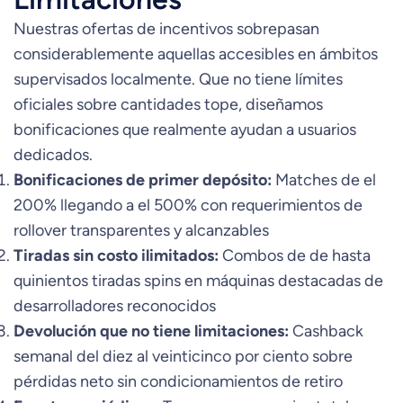
Nuestras ofertas de incentivos sobrepasan
considerablemente aquellas accesibles en ámbitos
supervisados localmente. Que no tiene límites
oficiales sobre cantidades tope, diseñamos
bonificaciones que realmente ayudan a usuarios
dedicados.
Bonificaciones de primer depósito:
Matches de el
200% llegando a el 500% con requerimientos de
rollover transparentes y alcanzables
Tiradas sin costo ilimitados:
Combos de de hasta
quinientos tiradas spins en máquinas destacadas de
desarrolladores reconocidos
Devolución que no tiene limitaciones:
Cashback
semanal del diez al veinticinco por ciento sobre
pérdidas neto sin condicionamientos de retiro