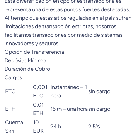
Esta diversificación en opciones transaccionales
representa una de estas puntos fuertes destacadas.
Al tiempo que estas sitios reguladas en el país sufren
limitaciones de transacción estrictas, nosotros
facilitamos transacciones por medio de sistemas
innovadores y seguros.
Opción de Transferencia
Depósito Mínimo
Duración de Cobro
Cargos
0,001
Instantáneo – 1
BTC
sin cargo
BTC
hora
0.01
ETH
15 m – una hora
sin cargo
ETH
Cuenta
10
24 h
2,5%
Skrill
EUR