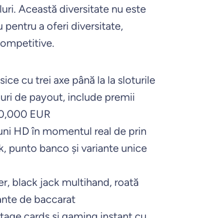
uri. Această diversitate nu este
pentru a oferi diversitate,
competitive.
sice cu trei axe până la la sloturile
uri de payout, include premii
000,000 EUR
ni HD în momentul real de prin
ck, punto banco și variante unice
r, black jack multihand, roată
iante de baccarat
tage cards și gaming instant cu