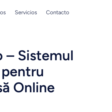
ros
Servicios
Contacto
 – Sistemul
 pentru
să Online