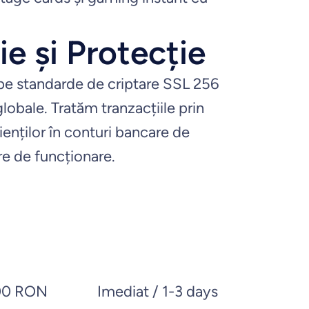
e și Protecție
t pe standarde de criptare SSL 256
e globale. Tratăm tranzacțiile prin
enților în conturi bancare de
e de funcționare.
00 RON
Imediat / 1-3 days