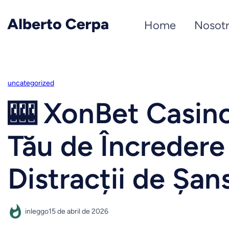
Saltar
Home
Nosot
al
contenido
uncategorized
🎰 XonBet Casino
Tău de Încredere
Distracții de Șan
inleggo
15 de abril de 2026