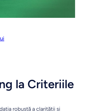
ui
 la Criteriile
ția robustă a clarității și