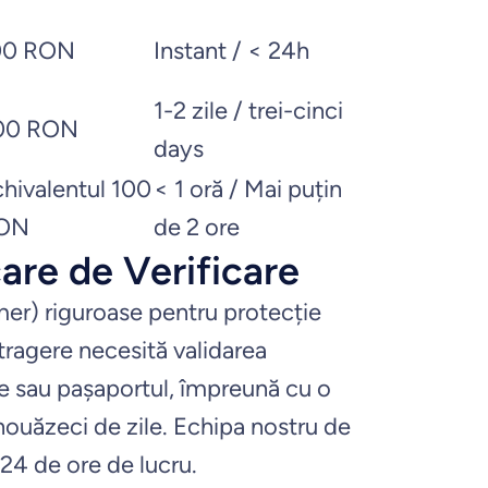
00 RON
Instant / < 24h
1-2 zile / trei-cinci
00 RON
days
hivalentul 100
< 1 oră / Mai puțin
ON
de 2 ore
care de Verificare
r) riguroase pentru protecție
extragere necesită validarea
ate sau pașaportul, împreună cu o
nouăzeci de zile. Echipa nostru de
24 de ore de lucru.